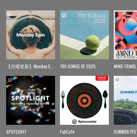
【月曜更新】Monday Spin
100 SONGS OF 2025
MIND TRAVEL
SPOTLIGHT
FabCafe
SUMMER FES