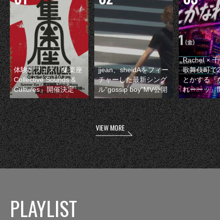
Rachel 
体験型フェス『集楽座
jjean、sheidAをフィー
歌舞伎町で
Collective Sounds &
チャーした最新シング
とかする『
Cultures』開催決定
ル“gossip boy”MV公開
れーーッ』
VIEW MORE
PLAYLIST