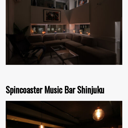
Spincoaster Music Bar Shinjuku