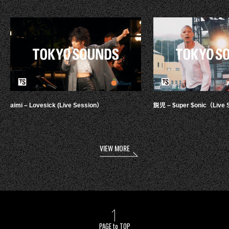
aimi – Lovesick (Live Session）
鋭児 – $uper $onic（Live 
VIEW MORE
PAGE to TOP