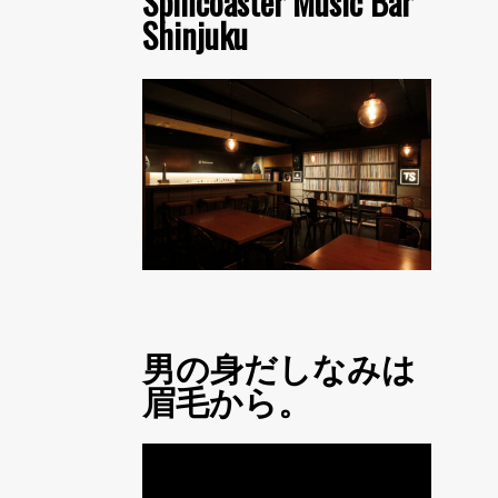
Spincoaster Music Bar
Shinjuku
男の身だしなみは
眉毛から。