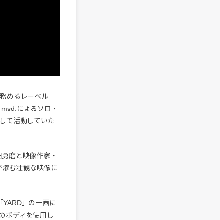
ーナーを務めるレーベル
・msd.によるソロ・
ーとして活動していた
田勇磨と映像作家・
が滲む壮観な映像に
「YARD」の一画に
のボディを使用し