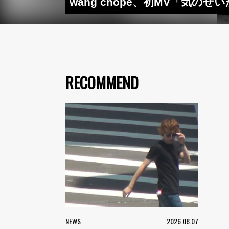
wang chope、初MV「気のせ
RECOMMEND
NEWS
2026.08.07