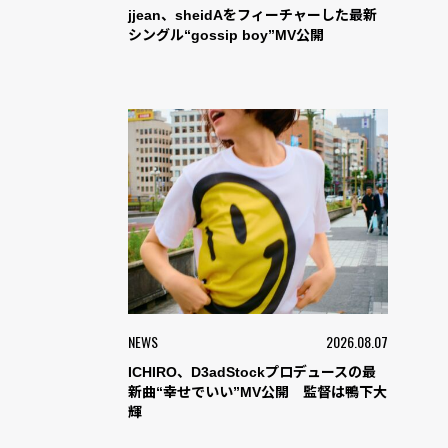
jjean、sheidAをフィーチャーした最新
シングル“gossip boy”MV公開
NEWS
2026.08.07
ICHIRO、D3adStockプロデュースの最
新曲“幸せでいい”MV公開 監督は鴨下大
輝