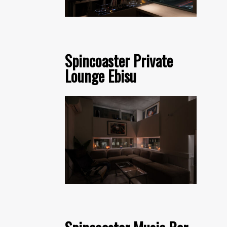
Spincoaster Private
Lounge Ebisu