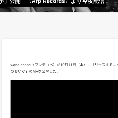
いか」公開 〈Arp Records〉より今夜配信
wang chope（ワンチョペ）が10月11日（水）にリリースする
のせいか」のMVを公開した。