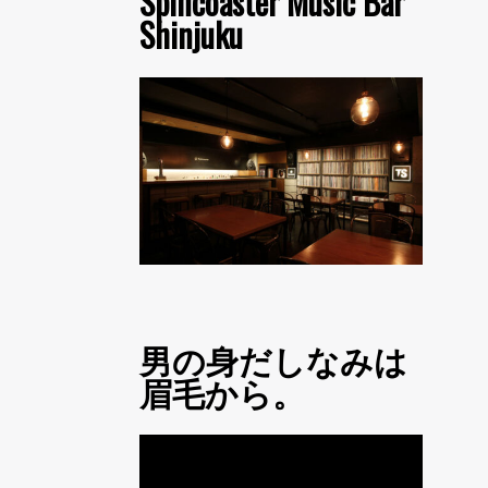
Spincoaster Music Bar
Shinjuku
男の身だしなみは
眉毛から。