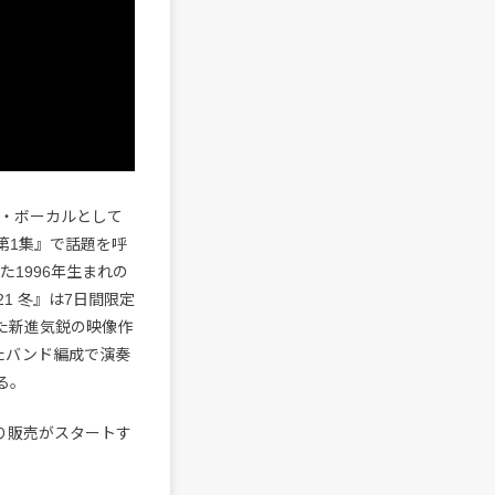
スト・ボーカルとして
第1集』で話題を呼
1996年生まれの
1 冬』は7日間限定
けた新進気鋭の映像作
えたバンド編成で演奏
る。
0より販売がスタートす