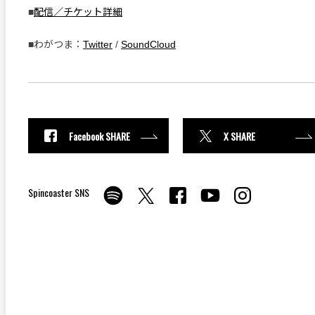
■
配信／チケット詳細
■わがつま：
Twitter
/
SoundCloud
Facebook SHARE
X SHARE
Spincoaster SNS