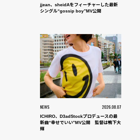
jjean、sheidAをフィーチャーした最新
シングル“gossip boy”MV公開
NEWS
2026.08.07
ICHIRO、D3adStockプロデュースの最
新曲“幸せでいい”MV公開 監督は鴨下大
輝