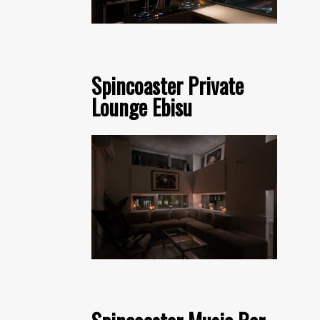
Spincoaster Private
Lounge Ebisu