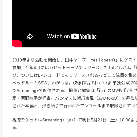
2019年より活動を開始し、田中ヤコブ「Yes I doesn’t」にゲ
参加。今年4月にはカセットテープでリリースした1stアルバム『
び、ついにはLPレコードでもリリースされるなどして注目を集めた
ベッドルームSSW、わがつま。映像作品『わがつま 単独公演 202
でStreaming+で配信される。撮影と編集は「街」のMVも手が
家・河野恭平が担当。バンマスに猪爪東風（ayU tokiO）を迎
された本編と、弾き語りで行われたアンコールまで収録されてい
視聴チケットはStreaming+（e+）で明日5月21日（土）10:0
る。