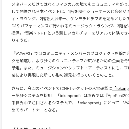
メタバースだけではなくフィジカルの場でもコミュニティを盛り
して開催される本イベントは、1階をNFTショーケースと音楽が
ィ・ラウンジ、2階を大沢伸一、ケンモチヒデフミを始めとした
DJやパフォーマンスが行われるミュージック・ラウンジ、3階をV
提供。“音楽 × NFT”という新しいカルチャーをリアルで体験で
りそうだ。
「VVAVE3」ではコミュニティ・メンバーのプロジェクトを繋ぎ
クを加速し、より多くのクリエィティブが広がるための企画を今
予定。また、ミュージシャンやクリプト・アーティストにも、ブ
装により実現した新しい形の還元を行っていくとのこと。
さらに、今回のイベントではNFTチケットの入場確認に
「tokenp
ー認証システムを採用。「tokenproof」は直近では『ApeFest2
る世界中で注目されるシステムで、「tokenproof」にとって「VV
めてのパートナーとなる。