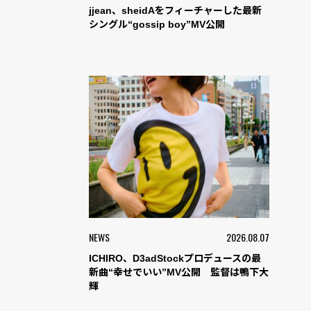
jjean、sheidAをフィーチャーした最新
シングル“gossip boy”MV公開
NEWS
2026.08.07
ICHIRO、D3adStockプロデュースの最
新曲“幸せでいい”MV公開 監督は鴨下大
輝