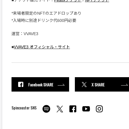
■チケット販売サイト：
Peatixチケット
/
NFTチケット
*来場者限定のNFTのエアドロップあり
*入場時に別途ドリンク代600円必要
運営：VVAVE3
■
VVAVE3 オフィシャル・サイト
Facebook SHARE
X SHARE
Spincoaster SNS