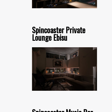
Spincoaster Private
Lounge Ebisu