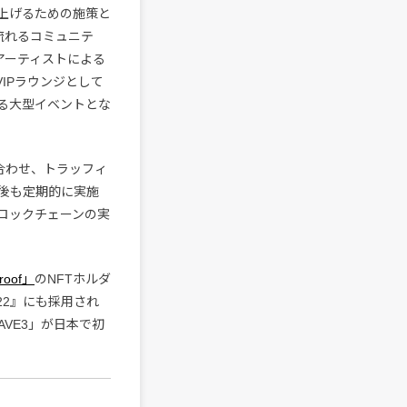
上げるための施策と
流れるコミュニテ
アーティストによる
IPラウンジとして
きる大型イベントとな
合わせ、トラッフィ
後も定期的に実施
ロックチェーンの実
roof」
のNFTホルダ
022』にも採用され
AVE3」が日本で初