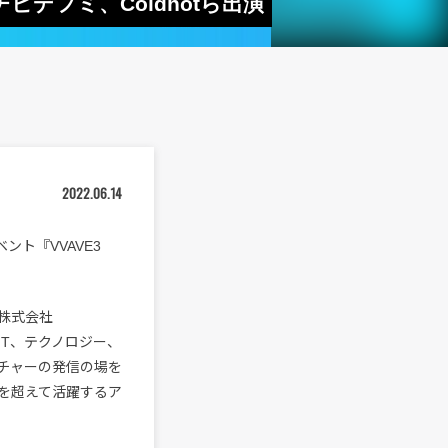
ヒデフミ、Coldhotら出演
2022.06.14
ント『VVAVE3
株式会社
NFT、テクノロジー、
ルチャーの発信の場を
を超えて活躍するア