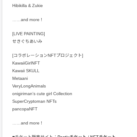
Hibikilla & Zukie
……and more！
[LIVE PAINTING]
せきぐちあいみ
[コラボレーションNFTプロジェクト]
KawaiiGirlNFT
Kawaii SKULL
Metaani
VeryLongAnimals
onigiriman’s cute girl Collection
SuperCryptoman NFTs
pancopaNFT
……and more！