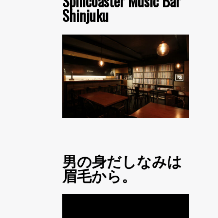
Spincoaster Music Bar
Shinjuku
男の身だしなみは
眉毛から。