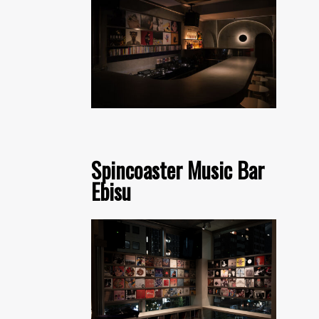
Spincoaster Music Bar
Ebisu