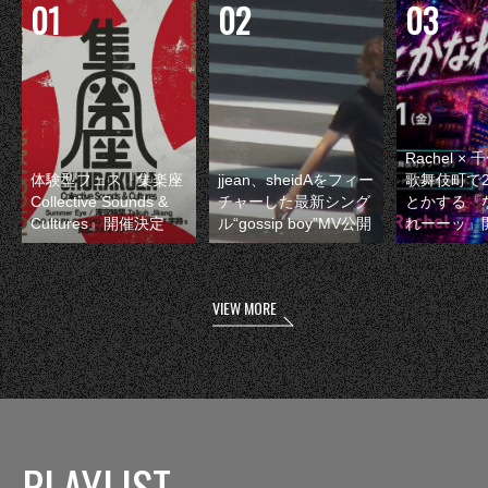
Rachel 
体験型フェス『集楽座
jjean、sheidAをフィー
歌舞伎町で
Collective Sounds &
チャーした最新シング
とかする『
Cultures』開催決定
ル“gossip boy”MV公開
れーーッ』
VIEW MORE
PLAYLIST