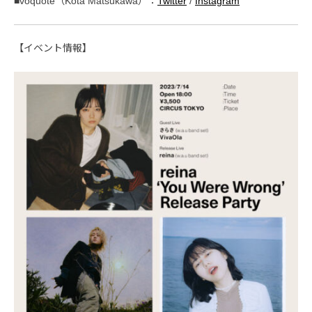
■voquote（Kota Matsukawa）：
Twitter
/
Instagram
【イベント情報】