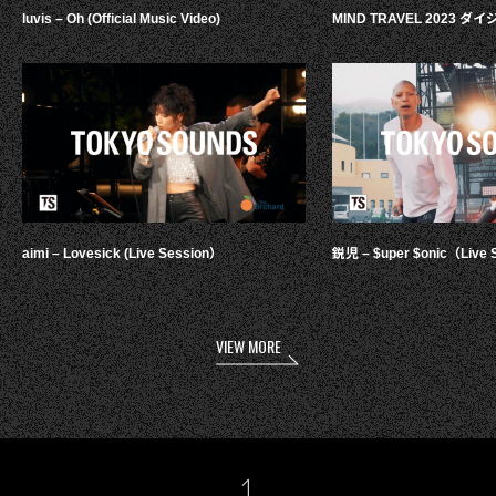
luvis – Oh (Official Music Video)
MIND TRAVEL 2023 
aimi – Lovesick (Live Session）
鋭児 – $uper $onic（Live 
VIEW MORE