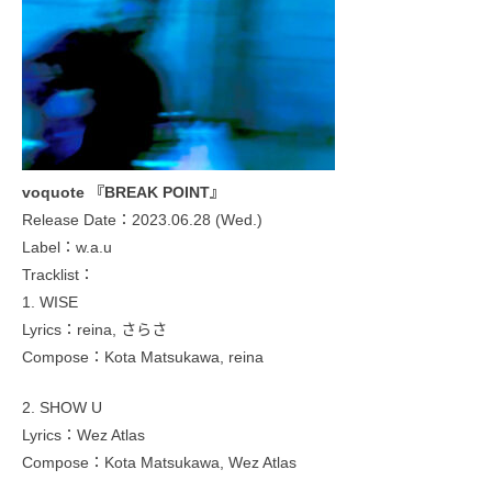
voquote 『BREAK POINT』
Release Date：2023.06.28 (Wed.)
Label：w.a.u
Tracklist：
1. WISE
Lyrics：reina, さらさ
Compose：Kota Matsukawa, reina
2. SHOW U
Lyrics：Wez Atlas
Compose：Kota Matsukawa, Wez Atlas