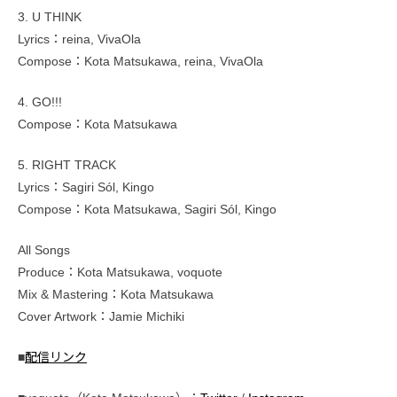
3. U THINK
Lyrics：reina, VivaOla
Compose：Kota Matsukawa, reina, VivaOla
4. GO!!!
Compose：Kota Matsukawa
5. RIGHT TRACK
Lyrics：Sagiri Sól, Kingo
Compose：Kota Matsukawa, Sagiri Sól, Kingo
All Songs
Produce：Kota Matsukawa, voquote
Mix & Mastering：Kota Matsukawa
Cover Artwork：Jamie Michiki
■
配信リンク