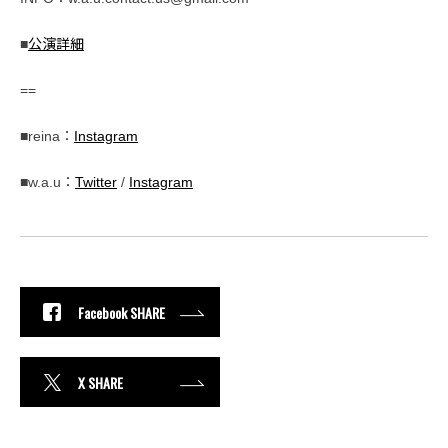
■
公演詳細
==
■reina：
Instagram
■w.a.u：
Twitter
/
Instagram
Facebook SHARE
X SHARE