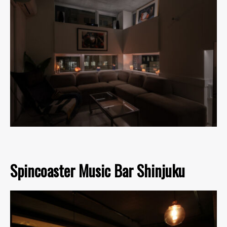
Spincoaster Music Bar Shinjuku