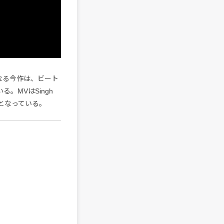
弾となる今作は、ビート
。MVはSingh
となっている。