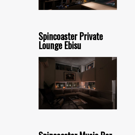
Spincoaster Private
Lounge Ebisu