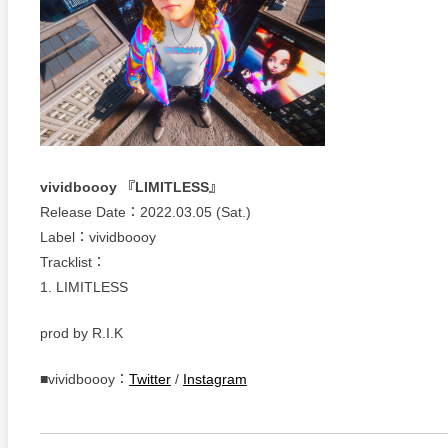
vividboooy 『LIMITLESS』
Release Date：2022.03.05 (Sat.)
Label：vividboooy
Tracklist：
1. LIMITLESS
prod by R.I.K
■vividboooy：
Twitter
/
Instagram