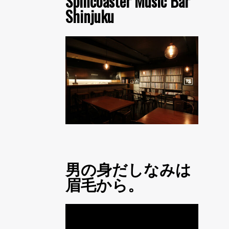
Spincoaster Music Bar
Shinjuku
男の身だしなみは
眉毛から。