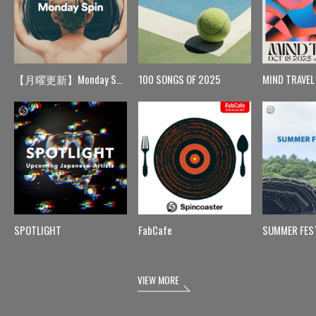
【月曜更新】Monday Spin
100 SONGS OF 2025
MIND TRAVEL
SPOTLIGHT
FabCafe
SUMMER FES
VIEW MORE