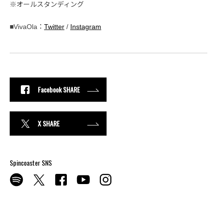
※オールスタンディング
■VivaOla：
Twitter
/
Instagram
Facebook SHARE
X SHARE
Spincoaster SNS