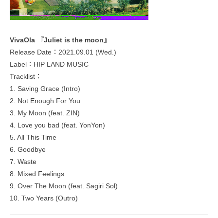
VivaOla 『Juliet is the moon』
Release Date：2021.09.01 (Wed.)
Label：HIP LAND MUSIC
Tracklist：
1. Saving Grace (Intro)
2. Not Enough For You
3. My Moon (feat. ZIN)
4. Love you bad (feat. YonYon)
5. All This Time
6. Goodbye
7. Waste
8. Mixed Feelings
9. Over The Moon (feat. Sagiri Sol)
10. Two Years (Outro)