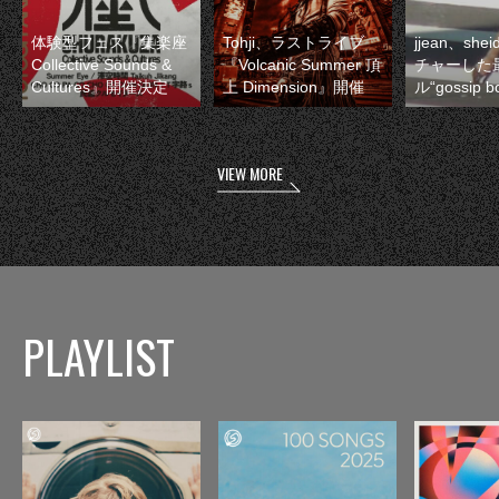
体験型フェス『集楽座
Tohji、ラストライブ
jjean、sh
Collective Sounds &
『Volcanic Summer 頂
チャーした
Cultures』開催決定
上 Dimension』開催
ル“gossip 
VIEW MORE
PLAYLIST