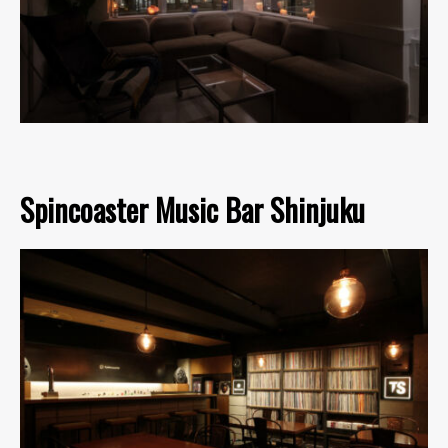
Spincoaster Music Bar Shinjuku