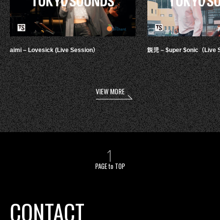
aimi – Lovesick (Live Session）
鋭児 – $uper $onic（Live 
VIEW MORE
PAGE to TOP
CONTACT