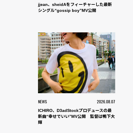
jjean、sheidAをフィーチャーした最新
シングル“gossip boy”MV公開
NEWS
2026.08.07
ICHIRO、D3adStockプロデュースの最
新曲“幸せでいい”MV公開 監督は鴨下大
輝