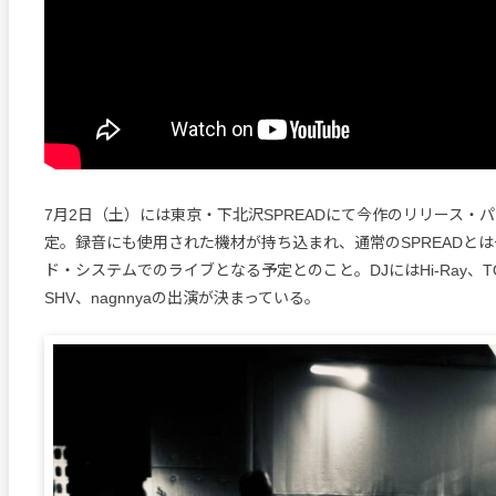
7月2日（土）には東京・下北沢SPREADにて今作のリリース・
定。録音にも使用された機材が持ち込まれ、通常のSPREADと
ド・システムでのライブとなる予定とのこと。DJにはHi-Ray、TOTAL
SHV、nagnnyaの出演が決まっている。