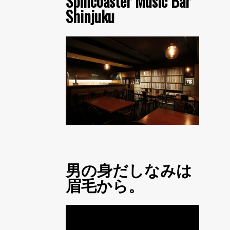
Spincoaster Music Bar
Shinjuku
男の身だしなみは
眉毛から。