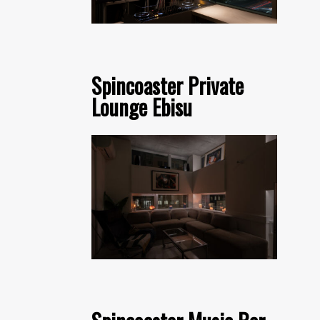
Spincoaster Private
Lounge Ebisu