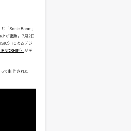
「Sonic Boom」
ne.hが担当。7月2日
USIC〉によるデジ
IENDSHIP.〉
がデ
iによって制作された