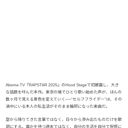
Abema TV『RAPSTAR 2025』のHood Stageで初披露し、大き
な話題を呼んだ本作。東京の端でひとり歌い始めた声が、ほんの
数ヶ月で見える景色を変えていく──“セルフフライデー”は、その
渦中にいる本人の私生活がそのまま輪郭になった楽曲だ。
空から降りてきた言葉ではなく、日々から滲み出たものだけを歌
詞にする。誰かを待つ週末ではなく、自分の生活を自分で祝祭に