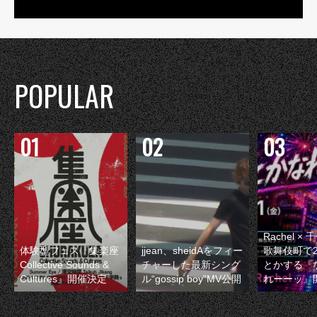
POPULAR
Rachel 
体験型フェス『集楽座
jjean、sheidAをフィー
歌舞伎町で
Collective Sounds &
チャーした最新シング
とかする『
Cultures』開催決定
ル“gossip boy”MV公開
れーーッ』