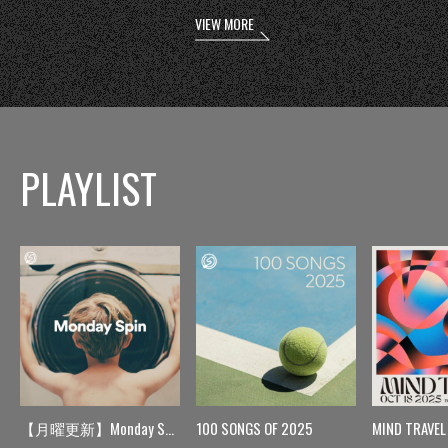
VIEW MORE
PLAYLIST
【月曜更新】Monday Spin
100 SONGS OF 2025
MIND TRAVEL