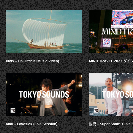
luvis – Oh (Official Music Video)
MIND TRAVEL 2023 
aimi – Lovesick (Live Session）
鋭児 – $uper $onic（Live 