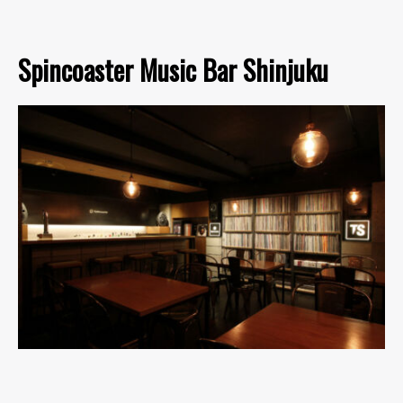
Spincoaster Music Bar Shinjuku