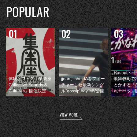
POPULAR
Rachel 
体験型フェス『集楽座
jjean、sheidAをフィー
歌舞伎町で
Collective Sounds &
チャーした最新シング
とかする『
Cultures』開催決定
ル“gossip boy”MV公開
れーーッ』
VIEW MORE