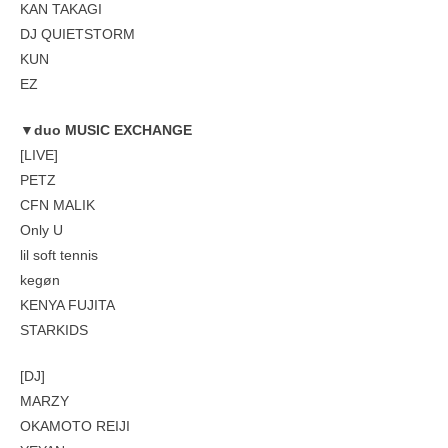
KAN TAKAGI
DJ QUIETSTORM
KUN
EZ
▼duo MUSIC EXCHANGE
[LIVE]
PETZ
CFN MALIK
Only U
lil soft tennis
kegøn
KENYA FUJITA
STARKIDS
[DJ]
MARZY
OKAMOTO REIJI