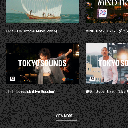
luvis – Oh (Official Music Video)
MIND TRAVEL 2023 
aimi – Lovesick (Live Session）
鋭児 – $uper $onic（Live 
VIEW MORE