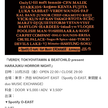
『VERDY, TOKYOVITAMIN & BEATCHILD present
HARAJUKU HORROR NIGHT』
日時：10月25日（金）OPEN 22:00 / CLOSE 29:00
会場：東京・渋谷 MIDNIGHT EAST（Spotify O-EAST, 東間屋 &
duo MUSIC EXCHANGE）
料金：DOOR ￥5,000 / ADV. ￥3,500*
出演：
▼Spotify O-EAST