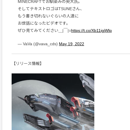
MINECRAFTでお馴染みの央大氏。
そしてテキストロゴはTSUNEさん、
もう書き切れないぐらいの人達に
お世話になったビデオです。
ぜひ見てみてください＿|￣|○
https://t.co/Xb11igjWlq
— VaVa (@vava_cds)
May 19, 2022
【リリース情報】