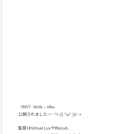
〈MV〉VaVa – tAtu
公開されましたー･:*+.(( °ω° ))/.:+
監督はVirtual LuvやBiscuit、