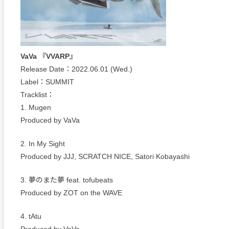
VaVa 『VVARP』
Release Date：2022.06.01 (Wed.)
Label：SUMMIT
Tracklist：
1. Mugen
Produced by VaVa
2. In My Sight
Produced by JJJ, SCRATCH NICE, Satori Kobayashi
3. 夢のまた夢 feat. tofubeats
Produced by ZOT on the WAVE
4. tAtu