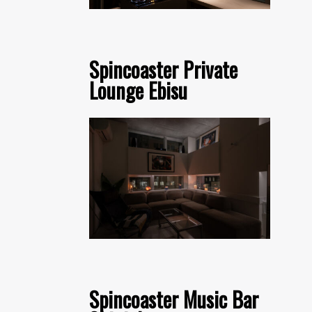
Spincoaster Private
Lounge Ebisu
Spincoaster Music Bar