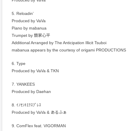
Produced by VaVa
5. Reloadin’
Produced by VaVa
Piano by mabanua
Trumpet by 類家心平
Additional Arranged by The Anticipation Illicit Tsuboi
mabanua appears by the courtesy of origami PRODUCTIONS
6. Type
Produced by VaVa & TKN
7. YANKEES
Produced by Daehan
8. ｲﾉｾﾝﾄｴｸｽﾌﾟﾚｽ
Produced by VaVa & あるふぁ
9. ComFlex feat. VIGORMAN