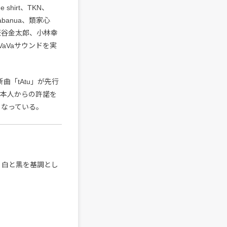
e shirt、TKN、
abanua、類家心
、町田匡、荻谷金太郎、小林幸
aVaサウンドを実
曲「tAtu」が先行
、本人からの許諾を
となっている。
務め、白と黒を基調とし