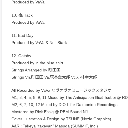
Produced by VaVa
10. 夜/Hack
Produced by VaVa
11. Bad Day
Produced by VaVa & Noli Stark
12. Gatsby
Produced by in the blue shirt
Strings Arranged by 町田匡
Strings Vn.町田匡 Va.萩谷金太郎 Vc.小林幸太郎
All Recorded by VaVa @ヴァヴァミュージックスタジオ
M1, 3, 4, 5, 8, 9, 11 Mixed by The Anticipation Illicit Tsuboi @ RD
M2, 6, 7, 10, 12 Mixed by D.O.I. for Daimonion Recordings
Mastered by Rick Essig @ REM Sound NJ
Cover Illustration & Design by TSUNE (Nozle Graphics)
A&R : Takeya “takeyan” Masuda (SUMMIT, Inc.)