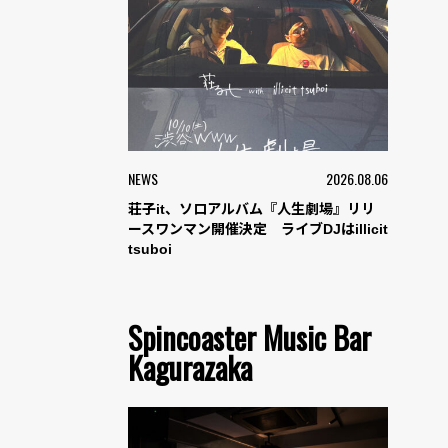
NEWS
2026.08.06
荘子it、ソロアルバム『人生劇場』リリ
ースワンマン開催決定 ライブDJはillicit
tsuboi
Spincoaster Music Bar
Kagurazaka