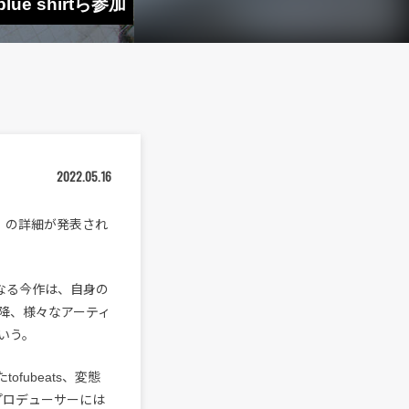
ue shirtら参加
2022.05.16
P』の詳細が発表され
となる今作は、自身の
降、様々なアーティ
いう。
ofubeats、変態
プロデューサーには