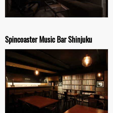
Spincoaster Music Bar Shinjuku