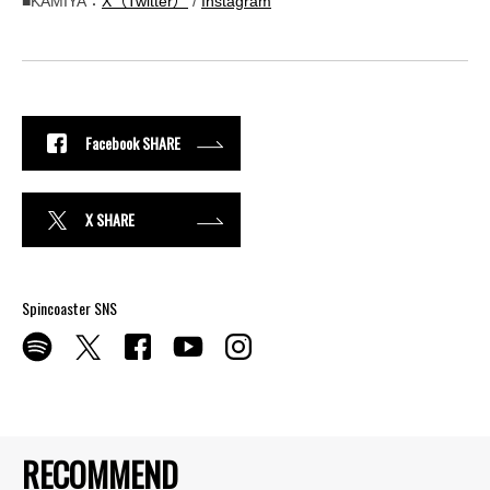
■KAMIYA：
X（Twitter）
/
Instagram
Facebook SHARE
X SHARE
Spincoaster SNS
RECOMMEND