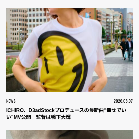
NEWS
2026.08.07
ICHIRO、D3adStockプロデュースの最新曲“幸せでい
い”MV公開 監督は鴨下大輝