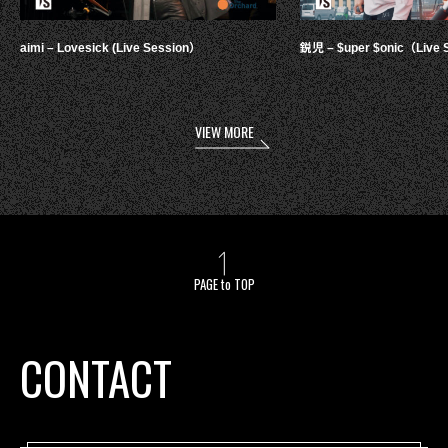
aimi – Lovesick (Live Session）
鋭児 – $uper $onic（Live 
VIEW MORE
PAGE to TOP
CONTACT