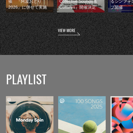
催 『阿波おどり
Collective Sounds &
るシンフォ
2026』に併せて実施
Cultures』開催決定
ブ開催
VIEW MORE
PLAYLIST