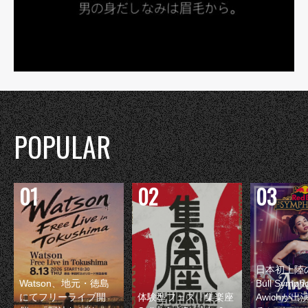
POPULAR
日本初上陸の
Watson、地元・徳島
Bull Symp
にてフリーライブ開
体験型フェス『集楽座
Awichが