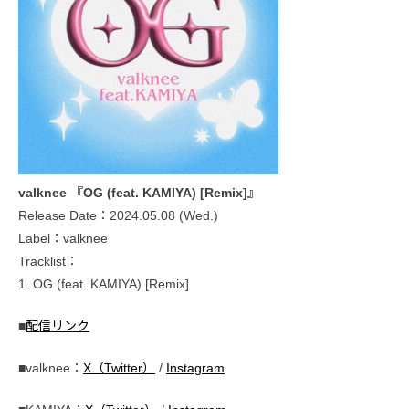
valknee 『OG (feat. KAMIYA) [Remix]』
Release Date：2024.05.08 (Wed.)
Label：valknee
Tracklist：
1. OG (feat. KAMIYA) [Remix]
■
配信リンク
■valknee：
X（Twitter）
/
Instagram