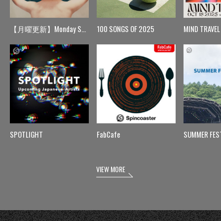
【月曜更新】Monday Spin
100 SONGS OF 2025
MIND TRAVEL
SPOTLIGHT
FabCafe
SUMMER FES
VIEW MORE