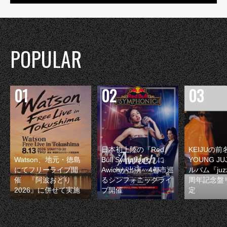
POPULAR
日本初上陸の『Red
KEIJUの
Watson、地元・徳島
Bull Symphonic』に
YOUNG JU
にてフリーライブ開
Awichが出演 4都市巡
ルバム『juzz
催 『阿波おどり
るシンフォニックライ
周年記念盤
2026』に併せて実施
ブ開催
定