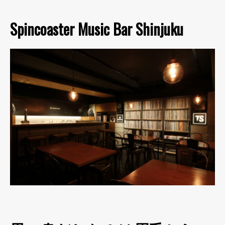
Spincoaster Music Bar Shinjuku