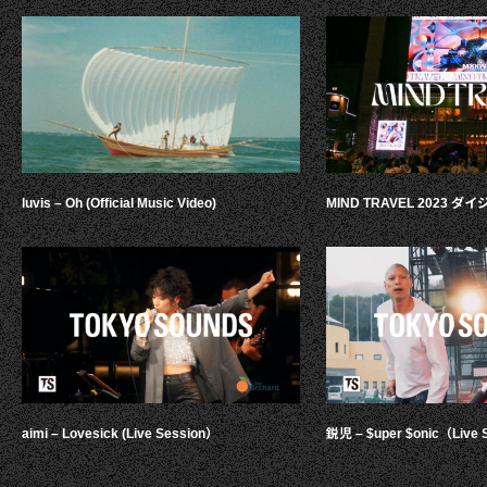
luvis – Oh (Official Music Video)
MIND TRAVEL 2023 
aimi – Lovesick (Live Session）
鋭児 – $uper $onic（Live 