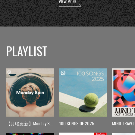
VIEW MORE
PLAYLIST
【月曜更新】Monday Spin
100 SONGS OF 2025
MIND TRAVEL