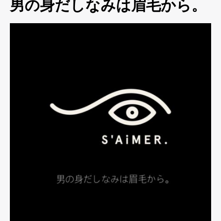
男の身だしなみは眉毛から。