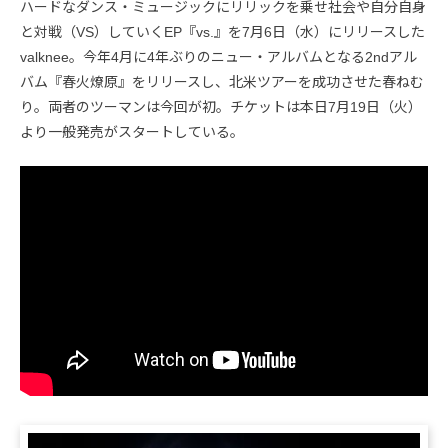
ハードなダンス・ミュージックにリリックを乗せ社会や自分自身
と対戦（VS）していくEP『vs.』を7月6日（水）にリリースした
valknee。今年4月に4年ぶりのニュー・アルバムとなる2ndアル
バム『春火燎原』をリリースし、北米ツアーを成功させた春ねむ
り。両者のツーマンは今回が初。チケットは本日7月19日（火）
より一般発売がスタートしている。