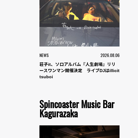
NEWS
2026.08.06
荘子it、ソロアルバム『人生劇場』リリ
ースワンマン開催決定 ライブDJはillicit
tsuboi
Spincoaster Music Bar
Kagurazaka