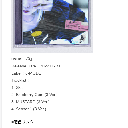
uyuni 『3』
Release Date：2022.05.31
Label：u-MODE
Tracklist：
1. Skit
2. Blueberry Gum (3 Ver.)
3. MUSTARD (3 Ver.)
4. Season1 (3 Ver.)
■
配信リンク