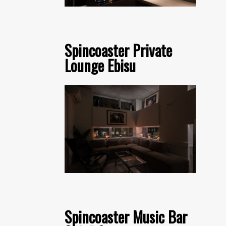
Spincoaster Private
Lounge Ebisu
Spincoaster Music Bar