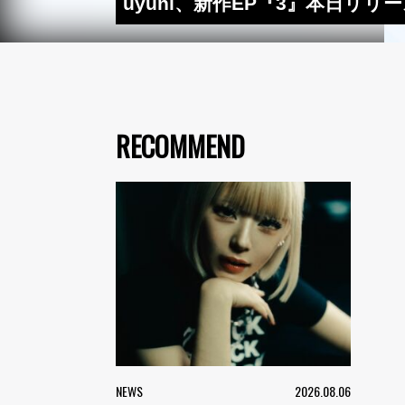
uyuni、新作EP『3』本日
RECOMMEND
NEWS
2026.08.06