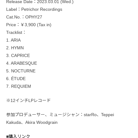
Release Date：2023.03.01 (Wed.)
Label：Petrichor Recordings
Cat.No.：OPHY27
Price：￥3,900 (Tax in)
Tracklist：
1. ARIA
2. HYMN
3. CAPRICE
4. ARABESQUE
5. NOCTURNE
6. ÉTUDE
7. REQUIEM
※12インチLPレコード
参加プロデューサー、ミュージシャン：starRo、Teppei
Kakuda、Akira Woodgrain
■
購入リンク