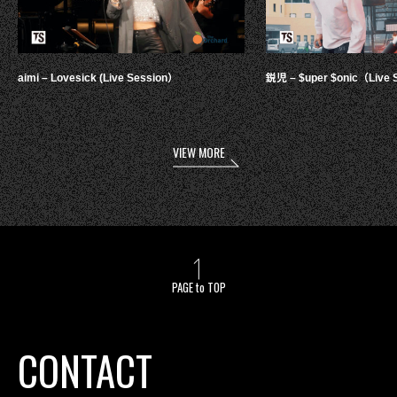
aimi – Lovesick (Live Session）
鋭児 – $uper $onic（Live 
VIEW MORE
PAGE to TOP
CONTACT