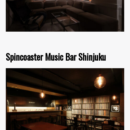
Spincoaster Music Bar Shinjuku