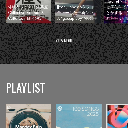
Rachel 
体験型フェス『集楽座
jjean、sheidAをフィー
歌舞伎町で
Collective Sounds &
チャーした最新シング
とかする『
Cultures』開催決定
ル“gossip boy”MV公開
れーーッ』
VIEW MORE
PLAYLIST