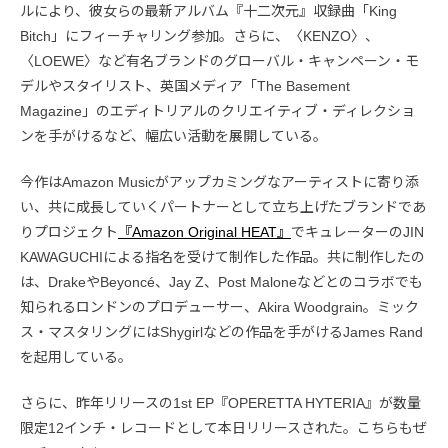
ルにより、彼女らの最新アルバム『十二次元』収録曲「King
Bitch」にフィーチャリング参加。さらに、〈KENZO〉、
〈LOEWE〉など有名ブランドのグローバル・キャンペーン・モ
デルやスタイリスト、英国メディア「The Basement
Magazine」のエディトリアルのクリエイティブ・ディレクショ
ンを手がけるなど、幅広い活動を展開している。
今作はAmazon Musicがアップカミングなアーティストに寄り添
い、共に成長していくパートナーとして立ち上げたブランドであ
りプロジェクト
『Amazon Original HEAT』
でキュレーターのJIN
KAWAGUCHIによる指名を受けて制作した作品。共に制作したの
は、DrakeやBeyoncé、Jay Z、Post Maloneなどとのコラボでも
知られるロンドンのプロデューサー、Akira Woodgrain。ミック
ス・マスタリングにはShygirlなどの作品を手がけるJames Rand
を起用している。
さらに、昨年リリースの1st EP『OPERETTA HYTERIA』が数量
限定12インチ・レコードとして本日リリースされた。こちらもぜ