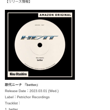
【リリース情報】
歌代ニーナ 『better』
Release Date：2023.03.01 (Wed.)
Label：Petrichor Recordings
Tracklist：
1. better