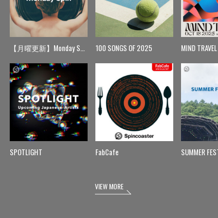
【月曜更新】Monday Spin
100 SONGS OF 2025
MIND TRAVEL
SPOTLIGHT
FabCafe
SUMMER FES
VIEW MORE