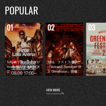
POPULAR
『GREENR
Tohjiのラストライブが
Tohji、ラストライブ
FESTIVAL
YouTubeにて生配信決
『Volcanic Summer 頂
は横浜に加
定
上 Dimension』開催
ケンパーク
VIEW MORE