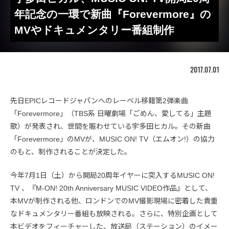
年記念の一環で新曲『Forevermore』の
MVやドキュメンタリー番組制作
2017.07.01
先日EPICレコードジャパンへのレーベル移籍第2弾楽曲
「Forevermore」（TBS系 日曜劇場「ごめん、愛してる」主題
歌）が発表され、世間を賑わせている宇多田ヒカル。その新曲
「Forevermore」のMVが、MUSIC ON! TV（エムオン!）の協力
のもと、制作されることが決定した。
今年7月1日（土）から開局20周年イヤーに突入するMUSIC ON!
TV 、『M-ON! 20th Anniversary MUSIC VIDEO作品』として、
本MVが制作される他、ロンドンでのMV撮影現場に密着した貴重
なドキュメンタリー番組も放映される。さらに、特別企画として
本ビデオをフィーチャーした、放送局（ステーション）のイメー