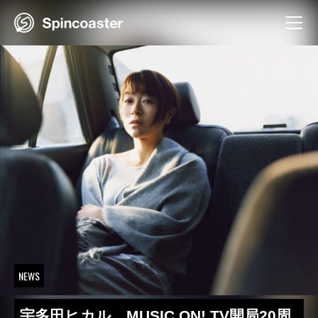
Skip
to
content
NEWS
宇多田ヒカル、MUSIC ON! TV開局20周