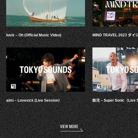
luvis – Oh (Official Music Video)
MIND TRAVEL 2023 
aimi – Lovesick (Live Session）
鋭児 – $uper $onic（Live 
VIEW MORE