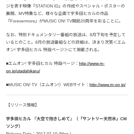
ジを表す映像『STATION ID』の作成やスペシャル・ポスターの
展開、MV特集など、様々な企画で宇多田ヒカルの作品
『Forevermore』がMUSIC ON! TV開局20周年を彩ることに。
なお、特別ドキュメンタリー番組の放送は、8月下旬を予定して
いるとのこと。8月の放送番組などの詳細は、決まり次第＜エム
オン! 宇多田ヒカル 特設ページ＞にて掲載される。
■エムオン! 宇多田ヒカル 特設ページ：
http://www.m-
on.jp/utadahikaru/
■MUSIC ON! TV（エムオン!）WEBサイト：
http://www.m-on.jp/
【リリース情報】
宇多田ヒカル 『大空で抱きしめて』（「サントリー天然水」CM
ソング）
Release Date：2017.07.10 (Mon.)