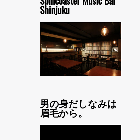
Spincoaster Music Bar
Shinjuku
男の身だしなみは
眉毛から。