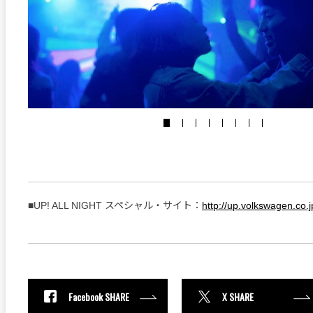
■UP! ALL NIGHT スペシャル・サイト：
http://up.volkswagen.co.j
Facebook SHARE
X SHARE