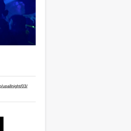
p/upallnight/03/