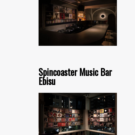
Spincoaster Music Bar
Ebisu