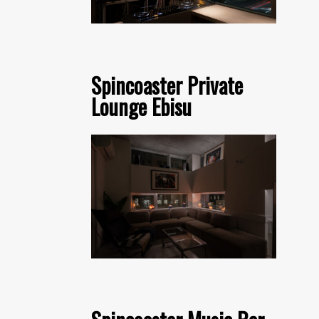
Spincoaster Private
Lounge Ebisu