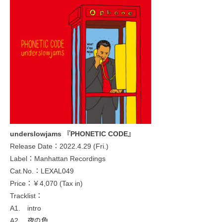
underslowjams 『PHONETIC CODE』
Release Date：2022.4.29 (Fri.)
Label：Manhattan Recordings
Cat.No.：LEXAL049
Price：￥4,070 (Tax in)
Tracklist：
A1. intro
A2. 夜の色