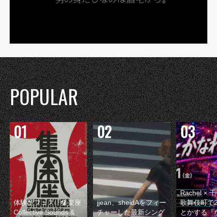
POPULAR
Rachel 
体験型フェス『集楽座
jjean、sheidAをフィー
歌舞伎町で
Collective Sounds &
チャーした最新シング
とかする『