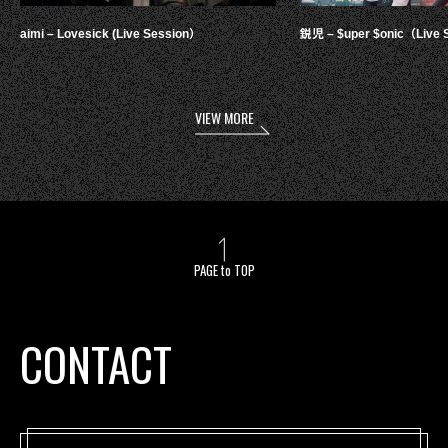
aimi – Lovesick (Live Session）
鋭児 – $uper $onic（Live 
VIEW MORE
PAGE to TOP
CONTACT