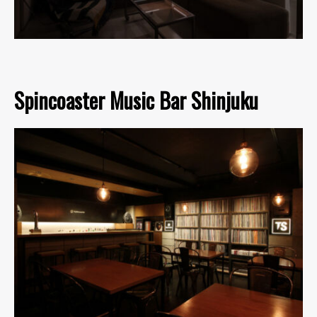
Spincoaster Music Bar Shinjuku