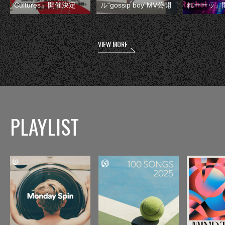
Cultures』開催決定
ル“gossip boy”MV公開
れーーッ』
VIEW MORE
PLAYLIST