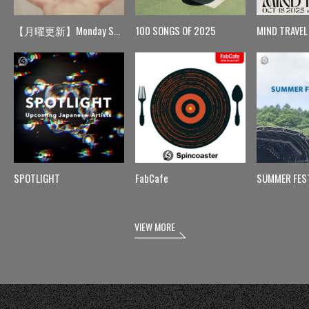
【月曜更新】Monday Spin
100 SONGS OF 2025
MIND TRAVEL
SPOTLIGHT
FabCafe
SUMMER FES
VIEW MORE