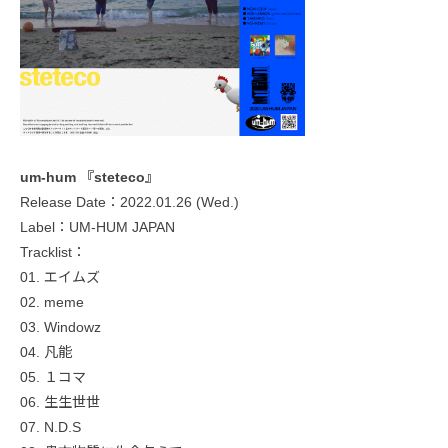
um-hum 『steteco』
Release Date：2022.01.26 (Wed.)
Label：UM-HUM JAPAN
Tracklist：
01. エイムズ
02. meme
03. Windowz
04. 凡能
05. １コマ
06. 生生世世
07. N.D.S