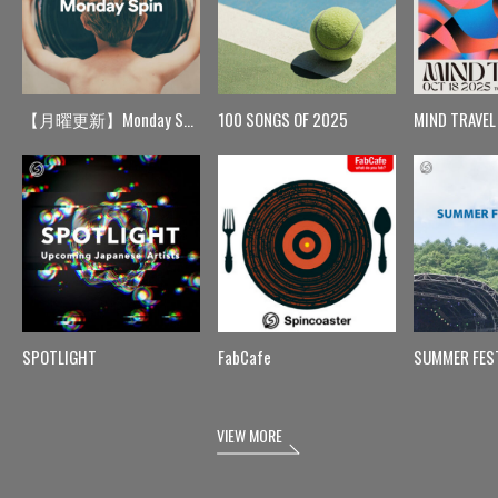
【月曜更新】Monday Spin
100 SONGS OF 2025
MIND TRAVEL
SPOTLIGHT
FabCafe
SUMMER FES
VIEW MORE