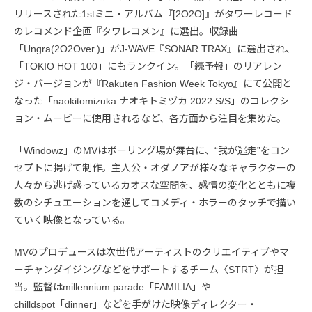
リリースされた1stミニ・アルバム『[2O2O]』がタワーレコード
のレコメンド企画『タワレコメン』に選出。収録曲
「Ungra(2O2Over.)」がJ-WAVE『SONAR TRAX』に選出され、
「TOKIO HOT 100」にもランクイン。「続予報」のリアレン
ジ・バージョンが『Rakuten Fashion Week Tokyo』にて公開と
なった「naokitomizuka ナオキトミヅカ 2022 S/S」のコレクシ
ョン・ムービーに使用されるなど、各方面から注目を集めた。
「Windowz」のMVはボーリング場が舞台に、“我が逃走”をコン
セプトに掲げて制作。主人公・オダノアが様々なキャラクターの
人々から逃げ惑っているカオスな空間を、感情の変化とともに複
数のシチュエーションを通してコメディ・ホラーのタッチで描い
ていく映像となっている。
MVのプロデュースは次世代アーティストのクリエイティブやマ
ーチャンダイジングなどをサポートするチーム〈STRT〉が担
当。監督はmillennium parade「FAMILIA」や
chilldspot「dinner」などを手がけた映像ディレクター・