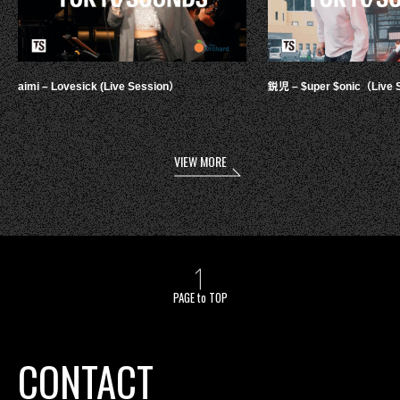
aimi – Lovesick (Live Session）
鋭児 – $uper $onic（Live 
VIEW MORE
PAGE to TOP
CONTACT