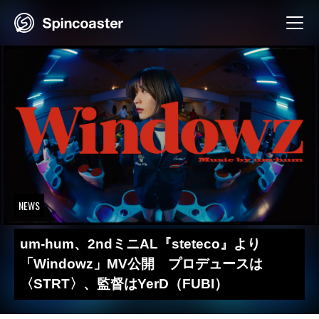
Skip
to
content
NEWS
um-hum、2ndミニAL『steteco』より
「Windowz」MV公開 プロデュースは
〈STRT〉、監督はYerD（FUBI）