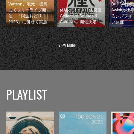
Watson、地元・徳島
Bull Symp
にてフリーライブ開
体験型フェス『集楽座
Awichが
催 『阿波おどり
Collective Sounds &
るシンフォ
2026』に併せて実施
Cultures』開催決定
ブ開催
VIEW MORE
PLAYLIST