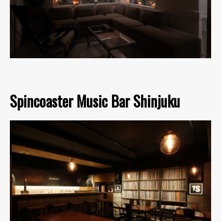
Spincoaster Music Bar Shinjuku