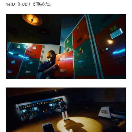
YerD（FUBI）が務めた。