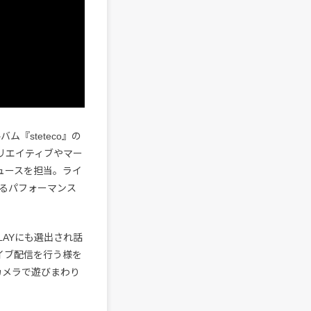
ム『steteco』の
リエイティブやマー
ュースを担当。ライ
るパフォーマンス
PLAYにも選出され話
イブ配信を行う様を
カメラで遊びまわり