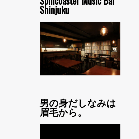
Spincoaster Music Bar
Shinjuku
男の身だしなみは
眉毛から。