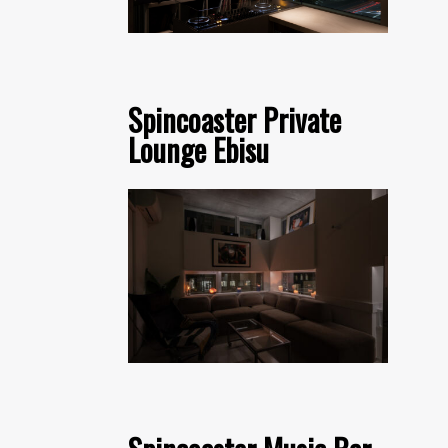
Spincoaster Private
Lounge Ebisu