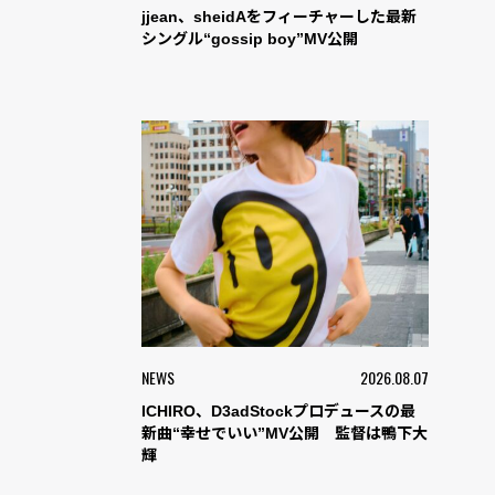
jjean、sheidAをフィーチャーした最新
シングル“gossip boy”MV公開
NEWS
2026.08.07
ICHIRO、D3adStockプロデュースの最
新曲“幸せでいい”MV公開 監督は鴨下大
輝