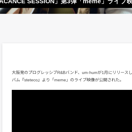
CANCE SESSION」第3弾「meme」ライブ
大阪発のプログレッシブR&Bバンド、um-humが1月にリリース
バム『steteco』より「meme」のライブ映像が公開された。