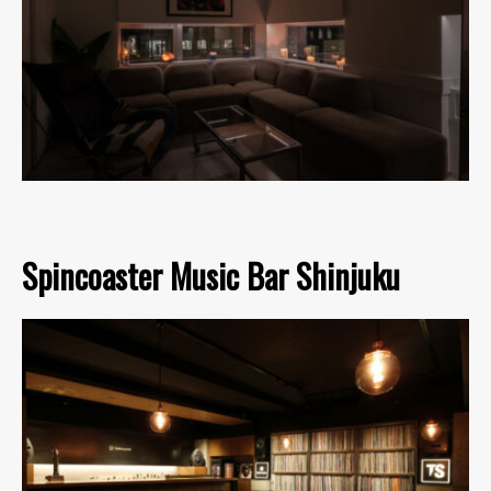
Spincoaster Music Bar Shinjuku