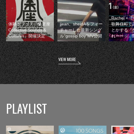
Rachel 
体験型フェス『集楽座
jjean、sheidAをフィー
歌舞伎町で
Collective Sounds &
チャーした最新シング
とかする『
Cultures』開催決定
ル“gossip boy”MV公開
れーーッ』
VIEW MORE
PLAYLIST