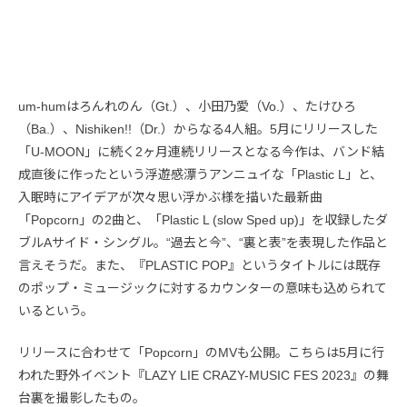
um-humはろんれのん（Gt.）、小田乃愛（Vo.）、たけひろ
（Ba.）、Nishiken!!（Dr.）からなる4人組。5月にリリースした
「U-MOON」に続く2ヶ月連続リリースとなる今作は、バンド結
成直後に作ったという浮遊感漂うアンニュイな「Plastic L」と、
入眠時にアイデアが次々思い浮かぶ様を描いた最新曲
「Popcorn」の2曲と、「Plastic L (slow Sped up)」を収録したダ
ブルAサイド・シングル。“過去と今”、“裏と表”を表現した作品と
言えそうだ。また、『PLASTIC POP』というタイトルには既存
のポップ・ミュージックに対するカウンターの意味も込められて
いるという。
リリースに合わせて「Popcorn」のMVも公開。こちらは5月に行
われた野外イベント『LAZY LIE CRAZY-MUSIC FES 2023』の舞
台裏を撮影したもの。