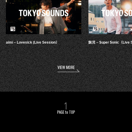
aimi – Lovesick (Live Session）
鋭児 – $uper $onic（Live 
VIEW MORE
PAGE to TOP