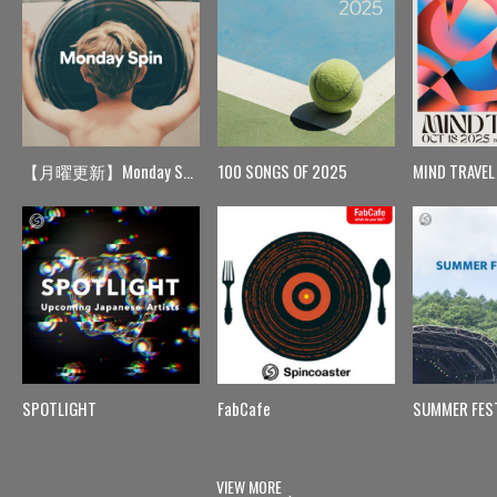
【月曜更新】Monday Spin
100 SONGS OF 2025
MIND TRAVEL
SPOTLIGHT
FabCafe
SUMMER FES
VIEW MORE