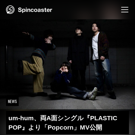
Skip
to
content
NEWS
um-hum、両A面シングル『PLASTIC
POP』より「Popcorn」MV公開