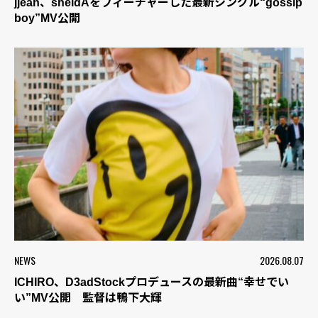
jjean、sheidAをフィーチャーした最新シングル“gossip
boy”MV公開
NEWS
2026.08.07
ICHIRO、D3adStockプロデュースの最新曲“幸せでい
い”MV公開 監督は鴨下大輝