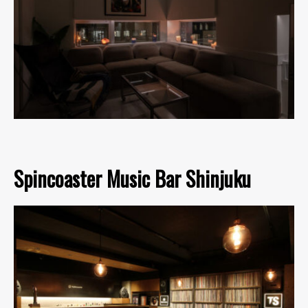
Spincoaster Music Bar Shinjuku