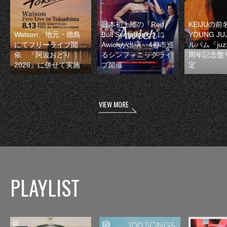
日本初上陸の『Red
KEIJUの
Watson、地元・徳島
Bull Symphonic』に
YOUNG JU
にてフリーライブ開
Awichが出演 4都市巡
ルバム『juzz
催 『阿波おどり
るシンフォニックライ
周年記念盤
2026』に併せて実施
ブ開催
定
VIEW MORE
PLAYLIST