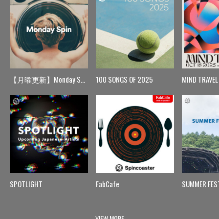
【月曜更新】Monday Spin
100 SONGS OF 2025
MIND TRAVEL
SPOTLIGHT
FabCafe
SUMMER FES
VIEW MORE