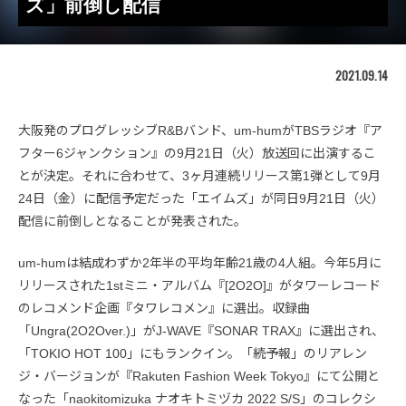
ズ」前倒し配信
2021.09.14
大阪発のプログレッシブR&Bバンド、um-humがTBSラジオ『ア
フター6ジャンクション』の9月21日（火）放送回に出演するこ
とが決定。それに合わせて、3ヶ月連続リリース第1弾として9月
24日（金）に配信予定だった「エイムズ」が同日9月21日（火）
配信に前倒しとなることが発表された。
um-humは結成わずか2年半の平均年齢21歳の4人組。今年5月に
リリースされた1stミニ・アルバム『[2O2O]』がタワーレコード
のレコメンド企画『タワレコメン』に選出。収録曲
「Ungra(2O2Over.)」がJ-WAVE『SONAR TRAX』に選出され、
「TOKIO HOT 100」にもランクイン。「続予報」のリアレン
ジ・バージョンが『Rakuten Fashion Week Tokyo』にて公開と
なった「naokitomizuka ナオキトミヅカ 2022 S/S」のコレクシ