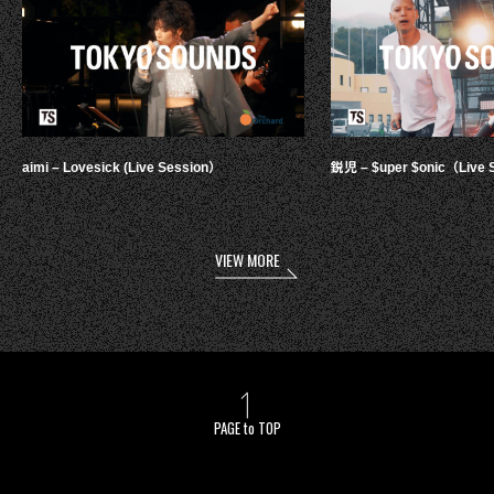
aimi – Lovesick (Live Session）
鋭児 – $uper $onic（Live 
VIEW MORE
PAGE to TOP