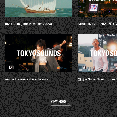
luvis – Oh (Official Music Video)
MIND TRAVEL 2023 
aimi – Lovesick (Live Session）
鋭児 – $uper $onic（Live 
VIEW MORE