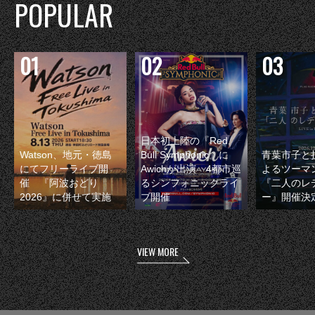
POPULAR
日本初上陸の『Red
Watson、地元・徳島
Bull Symphonic』に
青葉市子と
にてフリーライブ開
Awichが出演 4都市巡
よるツーマ
催 『阿波おどり
るシンフォニックライ
『二人のレ
2026』に併せて実施
ブ開催
ー』開催決
VIEW MORE