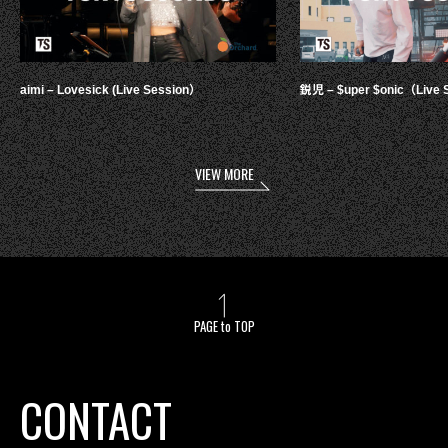
aimi – Lovesick (Live Session）
鋭児 – $uper $onic（Live 
VIEW MORE
PAGE to TOP
CONTACT