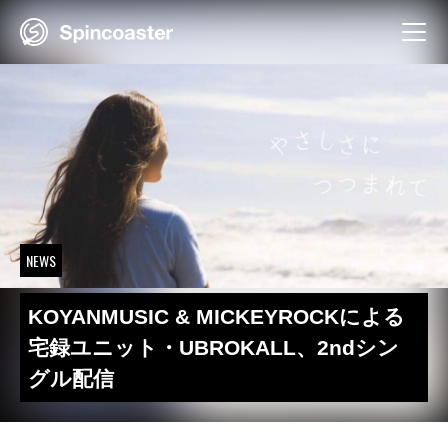
Skip
to
content
NEWS
KOYANMUSIC & MICKEYROCKによる
宅録ユニット・UBROKALL、2ndシン
グル配信