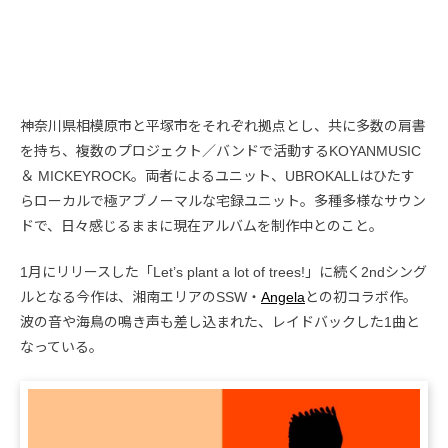
神奈川県相模原市と平塚市をそれぞれ拠点とし、共に多数の肩書
を持ち、複数のプロジェクト／バンドで活動するKOYANMUSIC
＆ MICKEYROCK。両者によるユニット、UBROKALLはひたす
らローカルで極アブノーマルな宅録ユニット。多種多様なサウン
ドで、日々感じるままに現在アルバムを制作中とのこと。
1月にリリースした「Let’s plant a lot of trees!」に続く2ndシング
ルとなる今作は、湘南エリアのSSW・
Angela
との初コラボ作。
波の音や海鳥の鳴き声も差し込まれた、レイドバックした1曲と
なっている。