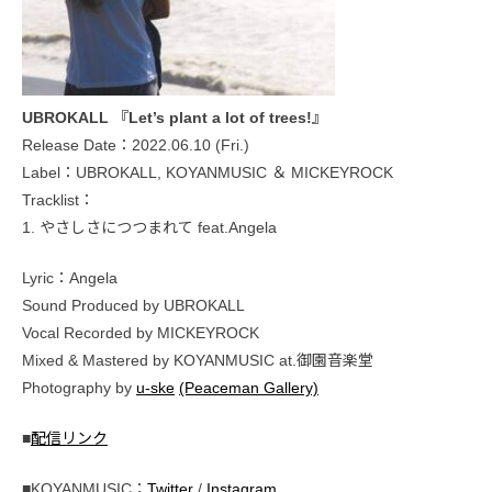
UBROKALL 『Let’s plant a lot of trees!』
Release Date：2022.06.10 (Fri.)
Label：UBROKALL, KOYANMUSIC ＆ MICKEYROCK
Tracklist：
1. やさしさにつつまれて feat.Angela
Lyric：Angela
Sound Produced by UBROKALL
Vocal Recorded by MICKEYROCK
Mixed & Mastered by KOYANMUSIC at.御園音楽堂
Photography by
u-ske
(Peaceman Gallery)
■
配信リンク
■KOYANMUSIC：
Twitter
/
Instagram