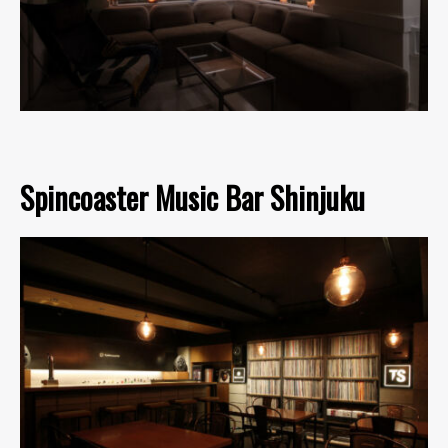
Spincoaster Music Bar Shinjuku