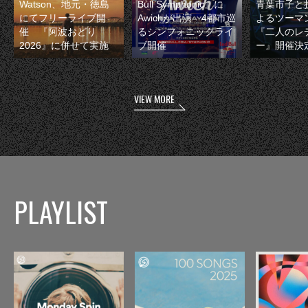
Watson、地元・徳島
Bull Symphonic』に
青葉市子と
にてフリーライブ開
Awichが出演 4都市巡
よるツーマ
催 『阿波おどり
るシンフォニックライ
『二人のレ
2026』に併せて実施
ブ開催
ー』開催決
VIEW MORE
PLAYLIST