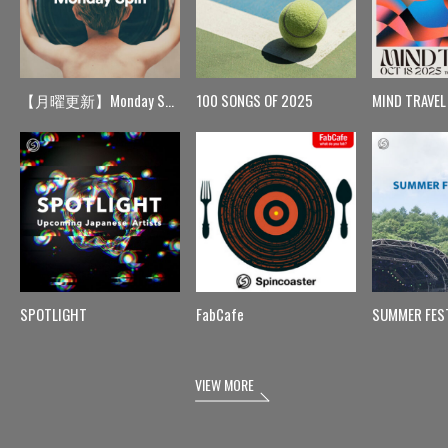
【月曜更新】Monday Spin
100 SONGS OF 2025
MIND TRAVEL
SPOTLIGHT
FabCafe
SUMMER FES
VIEW MORE