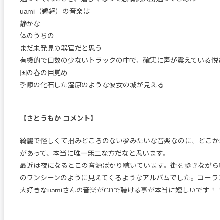
uami（鵜網）の音楽は
静かな
体のうちの
まだ未発見の器官だと思う
有機的で口数の少ないトラックの中で、確実に声が震えている悦び
国の春の目覚め
季節の化石した湿原のような彼女の城が見える
【さとうもか コメント】
綺麗で怪しくて掴みどころのない夢みたいな音楽なのに、どこか
があって、本当に唯一無二な方だなと思います。
最近は夜になるとこの音源ばかり聴いています。街を歩きながら
のワンシーンのように見えてくるようなアルバムでした。コーラ
大好きなuamiさんの音楽がCDで聴ける事が本当に嬉しいです！