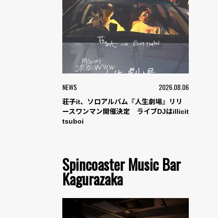
NEWS
2026.08.06
荘子it、ソロアルバム『人生劇場』リリ
ースワンマン開催決定 ライブDJはillicit
tsuboi
Spincoaster Music Bar
Kagurazaka