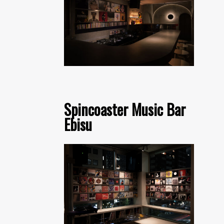
Spincoaster Music Bar
Ebisu