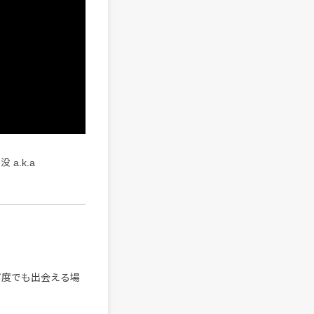
a.k.a
何度でも出会える場