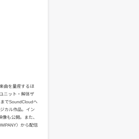
な楽曲を量産するほ
とのユニット・解体ザ
SoundCloudへ
ィジカル作品。イン
ー映像も公開。また、
OMPANY〉から配信