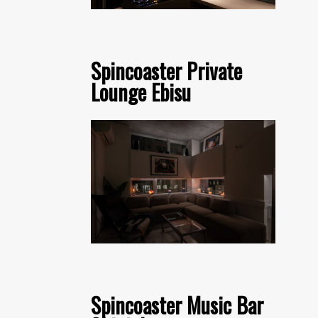
Spincoaster Private
Lounge Ebisu
Spincoaster Music Bar