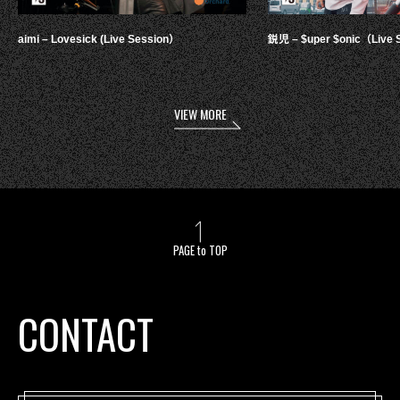
aimi – Lovesick (Live Session）
鋭児 – $uper $onic（Live 
VIEW MORE
PAGE to TOP
CONTACT