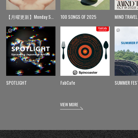
【月曜更新】Monday Spin
100 SONGS OF 2025
MIND TRAVEL
SPOTLIGHT
FabCafe
SUMMER FES
VIEW MORE