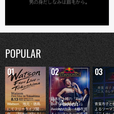
POPULAR
日本初上陸の『Red
Watson、地元・徳島
Bull Symphonic』に
青葉市子と
にてフリーライブ開
Awichが出演 4都市巡
よるツーマ