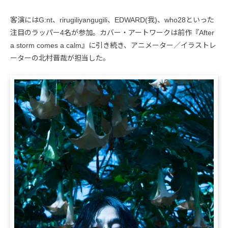
客演にはG:nt、rirugiliyangugili、EDWARD(我)、who28といった
注目のラッパー4名が参加。カバー・アートワークは前作『After
a storm comes a calm』に引き続き、アニメーター／イラストレ
ーターの北村晋哉が担当した。