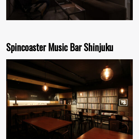
Spincoaster Music Bar Shinjuku