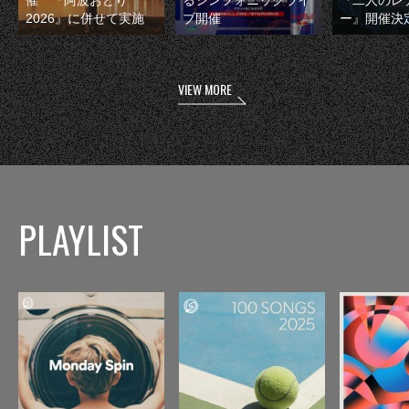
催 『阿波おどり
るシンフォニックライ
『二人のレ
2026』に併せて実施
ブ開催
ー』開催決
VIEW MORE
PLAYLIST