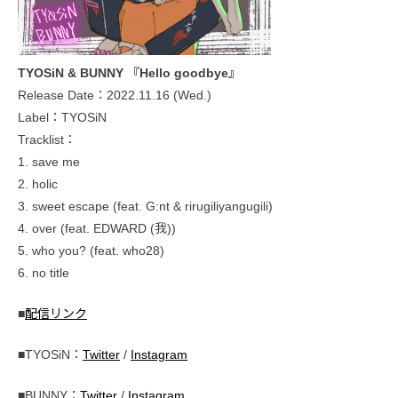
TYOSiN & BUNNY 『Hello goodbye』
Release Date：2022.11.16 (Wed.)
Label：TYOSiN
Tracklist：
1. save me
2. holic
3. sweet escape (feat. G:nt & rirugiliyangugili)
4. over (feat. EDWARD (我))
5. who you? (feat. who28)
6. no title
■
配信リンク
■TYOSiN：
Twitter
/
Instagram
■BUNNY：
Twitter
/
Instagram