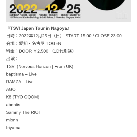
『TSVI Japan Tour in Nagoya』
日時：2022年12月25日（日） START 15:00 / CLOSE 23:00
会場：愛知・名古屋 TOGEN
料金：DOOR ￥2,500 （1D代別途）
出演：
TSVI (Nervous Horizon | From UK)
baptisma – Live
RAMZA – Live
AGO
K8 (TYO GQOM)
abentis
Sammy The RIOT
mionn
Iriyama