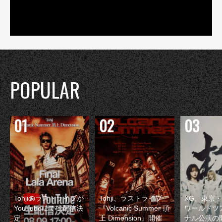
POPULAR
Tohjiのラストライブが
Tohji、ラストライブ
XG、東京
YouTubeにて生配信決
『Volcanic Summer 頂
ワールドツ
定
上 Dimension』開催
ナル公演の