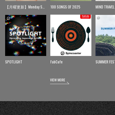
【月曜更新】Monday Spin
100 SONGS OF 2025
MIND TRAVEL
SPOTLIGHT
FabCafe
SUMMER FES
VIEW MORE