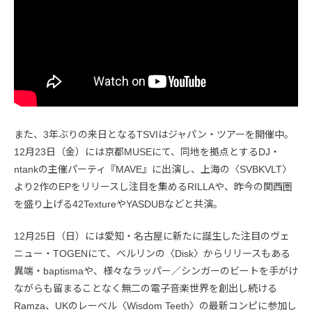
また、3年ぶりの来日となるTSVIはジャパン・ツアーを開催中。
12月23日（金）には京都MUSEにて、同地を拠点とするDJ・
ntankの主催パーティ『MAVE』に出演し、上海の〈SVBKVLT〉
より2作のEPをリリースし注目を集めるRILLAや、昨今の関西圏
を盛り上げる42TextureやYASDUBなどと共演。
12月25日（日）には愛知・名古屋に新たに誕生した注目のヴェ
ニュー・TOGENにて、ベルリンの〈Disk〉からリリースもある
異端・baptismaや、様々なラッパー／シンガーのビートを手がけ
ながらも留まることなく無二の電子音楽世界を創出し続ける
Ramza、UKのレーベル〈Wisdom Teeth〉の最新コンピに参加し