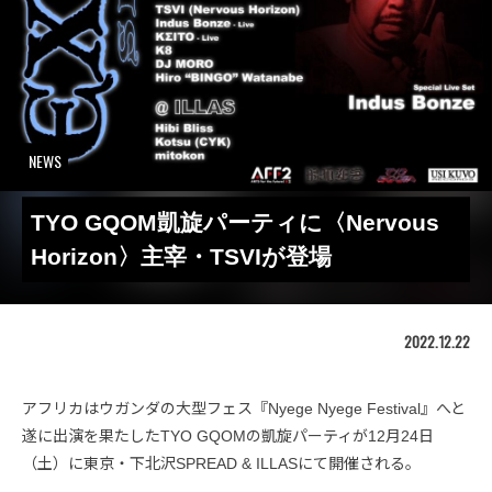
NEWS
TYO GQOM凱旋パーティに〈Nervous
Horizon〉主宰・TSVIが登場
2022.12.22
アフリカはウガンダの大型フェス『Nyege Nyege Festival』へと
遂に出演を果たしたTYO GQOMの凱旋パーティが12月24日
（土）に東京・下北沢SPREAD & ILLASにて開催される。