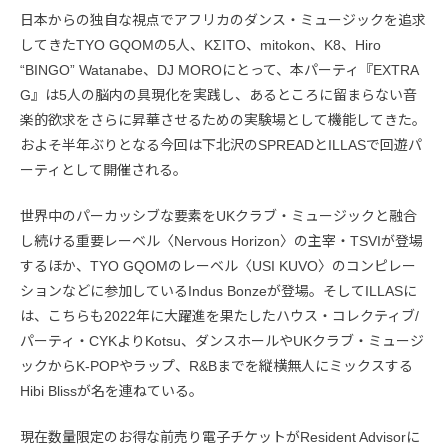
日本からの独自な視点でアフリカのダンス・ミュージックを追求
してきたTYO GQOMの5人、KΣITO、mitokon、K8、Hiro
“BINGO” Watanabe、DJ MOROにとって、本パーティ『EXTRA
G』は5人の脳内の具現化を実践し、あるところに留まらない音
楽的欲求をさらに昇華させるための実験場として機能してきた。
およそ半年ぶりとなる今回は下北沢のSPREADとILLASで回遊パ
ーティとして開催される。
世界中のパーカッシブな要素をUKクラブ・ミュージックと融合
し続ける重要レーベル〈Nervous Horizon〉の主宰・TSVIが登場
するほか、TYO GQOMのレーベル〈USI KUVO〉のコンピレー
ションなどに参加しているIndus Bonzeが登場。そしてILLASに
は、こちらも2022年に大躍進を果たしたハウス・コレクティブ/
パーティ・CYKよりKotsu、ダンスホールやUKクラブ・ミュージ
ックからK-POPやラップ、R&Bまでを縦横無人にミックスする
Hibi Blissが名を連ねている。
現在数量限定のお得な前売り電子チケットがResident Advisorに