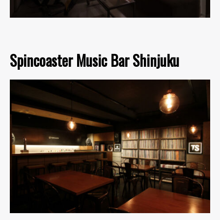
Spincoaster Music Bar Shinjuku