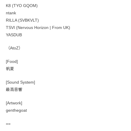
K8 (TYO GQOM)
ntank
RILLA (SVBKVLT)
TSVI (Nervous Horizon | From UK)
YASDUB
（AtoZ）
[Food]
帆夏
[Sound System]
最高音響
[Artwork]
genthegoat
==