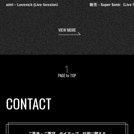
aimi – Lovesick (Live Session）
鋭児 – $uper $onic（Live 
VIEW MORE
PAGE to TOP
CONTACT
ご意見・ご要望、タイアップ、採用に関する