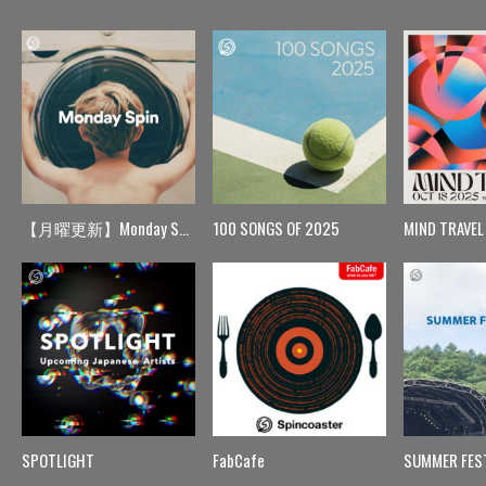
【月曜更新】Monday Spin
100 SONGS OF 2025
MIND TRAVEL
SPOTLIGHT
FabCafe
SUMMER FES