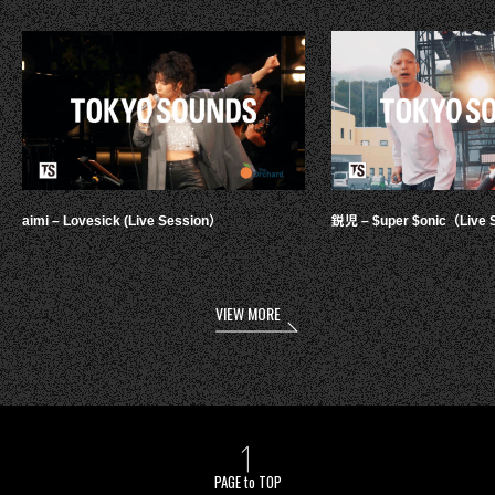
aimi – Lovesick (Live Session）
鋭児 – $uper $onic（Live 
VIEW MORE
PAGE to TOP