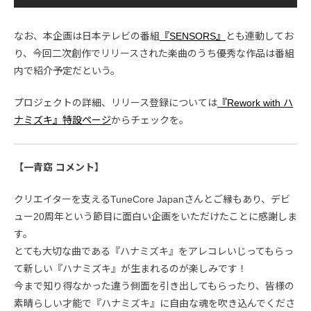
なお、本企画は日本テレビの番組
『SENSORS』
とも連動してお
り、今回二次創作でリリースされた楽曲のうち優秀な作品は番組
内で紹介予定だという。
プロジェクトの詳細、リリース登録については
『Rework with ハ
ナミズキ』特設ページ
からチェックを。
【一青窈 コメント】
クリエイターを支えるTuneCore Japanさんとご縁もあり、デビ
ュー20周年という節目に面白い企画をいただけたことに感謝しま
す。
とても大切な曲である『ハナミズキ』をアレコレいじってもらっ
て新しい『ハナミズキ』が生まれるのが楽しみです！
今まで知り得なかった違う側面を引き出してもらったり、皆様の
素晴らしい才能で『ハナミズキ』に自由な魂を吹き込んでくださ