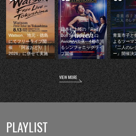
日本初上陸の『Red
Watson、地元・徳島
Bull Symphonic』に
青葉市子と
にてフリーライブ開
Awichが出演 4都市巡
よるツーマ
催 『阿波おどり
るシンフォニックライ
『二人のレ
2026』に併せて実施
ブ開催
ー』開催決
VIEW MORE
PLAYLIST