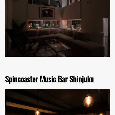
Spincoaster Music Bar Shinjuku