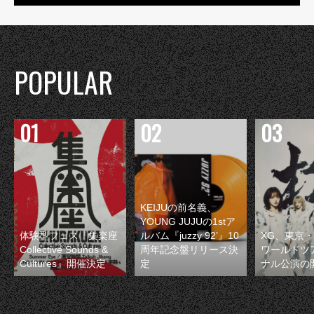
POPULAR
KEIJUの前名義、
YOUNG JUJUの1stア
体験型フェス『集楽座
ルバム『juzzy 92’』10
XG、東京
Collective Sounds &
周年記念盤リリース決
ワールドツ
Cultures』開催決定
定
ナル公演の