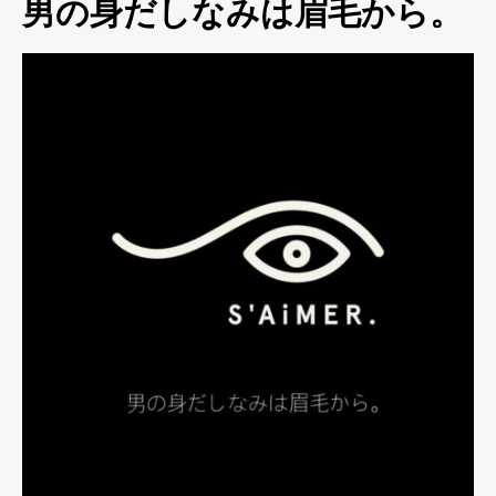
男の身だしなみは眉毛から。