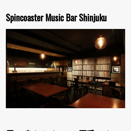
Spincoaster Music Bar Shinjuku