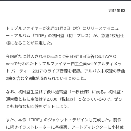
2017.10.03
トリプルファイヤーが来月11月2日（木）にリリースするニュ
ー・アルバム『FIRE』の初回盤（初回プレス）が、急遽2枚組仕
様になることが決定した。
今回新たに封入されるDisc2には先日9月8日渋谷TSUTAYA O-
nestで行われたトリプルファイヤー自主企画vol.9″アルティメッ
ト パーティー 2017″のライブ音源を収録。アルバム未収録の新曲
2曲を含む全9曲が収められているとのこと。
なお、初回盤生産終了後は通常盤（一枚仕様）に戻る。初回盤・
通常盤ともに定価は￥2,000（税抜き）となっているので、ぜひ
ともお得な初回盤をゲットしよう。
また、本作『FIRE』のジャケット・デザインも完成した。前作
に続きイラストレーターに谷端実、アートディレクターに小林哉