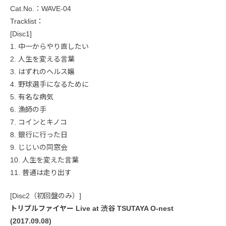
Cat.No.：WAVE-04
Tracklist：
[Disc1]
1. 中一からやり直したい
2. 人生を変える言葉
3. はずれのヘルス嬢
4. 野球選手になるために
5. 有名な病気
6. 漁師の手
7. コインとキノコ
8. 銀行に行った日
9. じじいの同窓会
10. 人生を変えた言葉
11. 普通は走り出す
[Disc2（初回盤のみ）]
トリプルファイヤー Live at 渋谷 TSUTAYA O-nest
(2017.09.08)