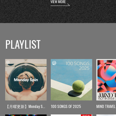
VIEW MORE
PLAYLIST
【月曜更新】Monday Spin
100 SONGS OF 2025
MIND TRAVEL