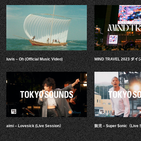
luvis – Oh (Official Music Video)
MIND TRAVEL 2023 
aimi – Lovesick (Live Session）
鋭児 – $uper $onic（Live 