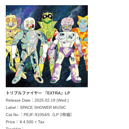
トリプルファイヤー 『EXTRA』LP
Release Date：2025.02.19 (Wed.)
Label：SPACE SHOWER MUSIC
Cat.No.：PEJF-91054/5（LP 2枚組）
Price：￥4,500 + Tax