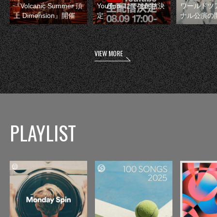
『Volcanic Summer 頂
YouTubeにて生配信決
ワールドツ
上 Dimension』開催
定
ナル公演の
VIEW MORE
PLAYLIST