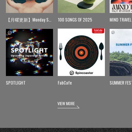
【月曜更新】Monday Spin
100 SONGS OF 2025
MIND TRAVEL
SPOTLIGHT
FabCafe
SUMMER FES
VIEW MORE