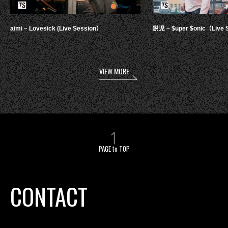
aimi – Lovesick (Live Session）
鋭児 – $uper $onic（Live 
VIEW MORE
PAGE to TOP
CONTACT