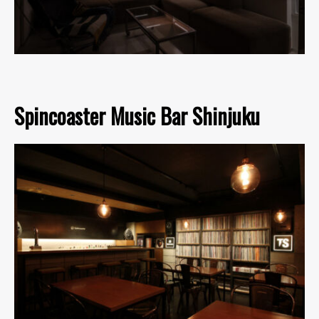
Spincoaster Music Bar Shinjuku