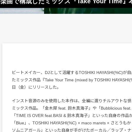
、自身の楽曲で構成したミックス『Take Your Tim
ビートメイカー、DJとして活躍するTOSHIKI HAYASHI(%C)
たミックス作品『Take Your Time (mixed by TOSHIKI HAYASH
日（金）にリリースした。
インスト音源のみを使用した本作は、全編に渡りチルアウトな世
ミックス作品。「金木犀 feat. 鈴木真海子」や「Bubblicious feat.
「TIME IS OVER feat.BASI & 鈴木真海子」といった自身の
「Blue」、TOSHIKI HAYASHI(%C) × maco marets × さと
ソムニアガール」といった自身が手がけたボーカル／ラップ・ナ