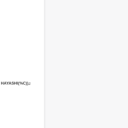
I HAYASHI(%C))』