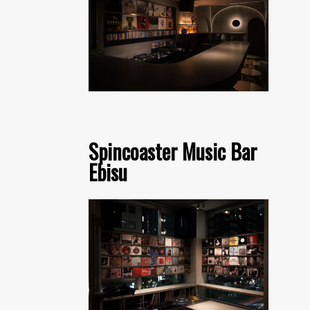
Spincoaster Music Bar
Ebisu