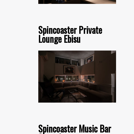
Spincoaster Private
Lounge Ebisu
Spincoaster Music Bar