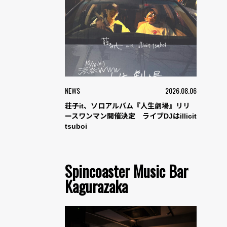
NEWS
2026.08.06
荘子it、ソロアルバム『人生劇場』リリ
ースワンマン開催決定 ライブDJはillicit
tsuboi
Spincoaster Music Bar
Kagurazaka