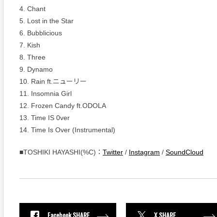
4. Chant
5. Lost in the Star
6. Bubblicious
7. Kish
8. Three
9. Dynamo
10. Rain ft.ニューリー
11. Insomnia Girl
12. Frozen Candy ft.ODOLA
13. Time IS 0ver
14. Time Is Over (Instrumental)
■TOSHIKI HAYASHI(%C)：
Twitter
/
Instagram
/
SoundCloud
Facebook SHARE
X SHARE