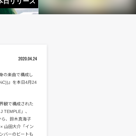
e』本日リリース
2020.04.24
が自身の楽曲で構成し
I(%C))』を本日4月24
界観で構成された
 J TEMPLE」、
作品から、鈴木真海子
うもか × 山田大介「イン
ンバーのビートも