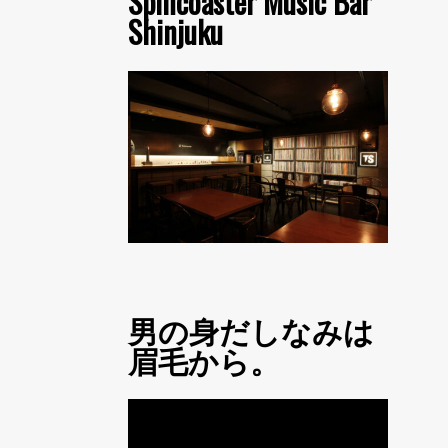
Spincoaster Music Bar
Shinjuku
男の身だしなみは
眉毛から。