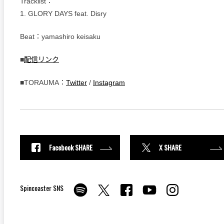
Tracklist：
1. GLORY DAYS feat. Disry
Beat：yamashiro keisaku
■
配信リンク
■TORAUMA：
Twitter
/
Instagram
Facebook SHARE
X SHARE
Spincoaster SNS