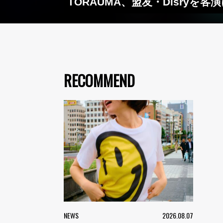
TORAUMA、盟友・Disryを客
RECOMMEND
NEWS
2026.08.07