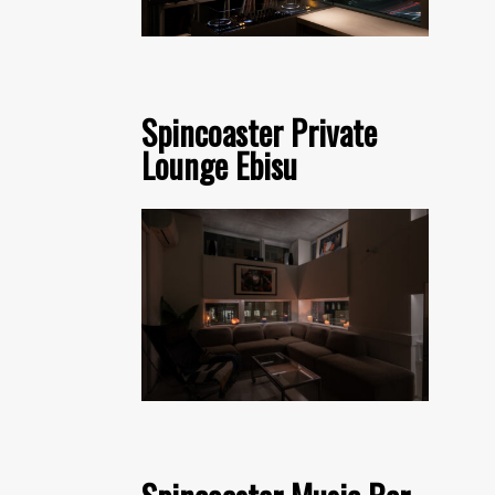
Spincoaster Private
Lounge Ebisu