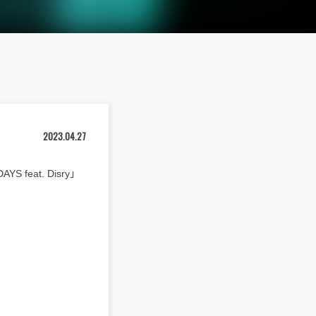
2023.04.27
eat. Disry」