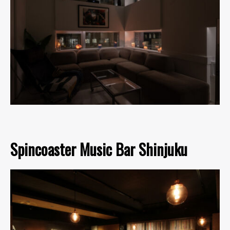
Spincoaster Music Bar Shinjuku