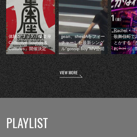
Rachel 
体験型フェス『集楽座
jjean、sheidAをフィー
歌舞伎町で
Collective Sounds &
チャーした最新シング
とかする『
Cultures』開催決定
ル“gossip boy”MV公開
れーーッ』
VIEW MORE
PLAYLIST