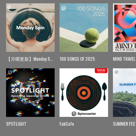
【月曜更新】Monday Spin
100 SONGS OF 2025
MIND TRAVEL
SPOTLIGHT
FabCafe
SUMMER FES