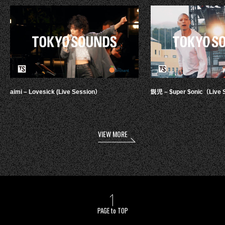
aimi – Lovesick (Live Session）
鋭児 – $uper $onic（Live 
VIEW MORE
PAGE to TOP