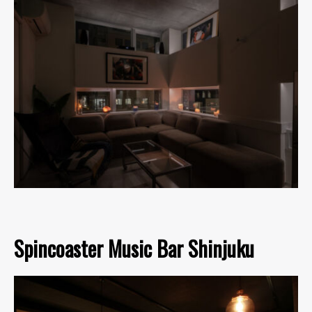
Spincoaster Music Bar Shinjuku