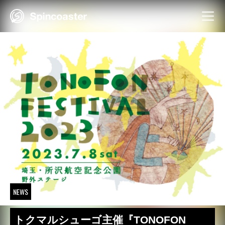
Skip
to
content
NEWS
トクマルシューゴ主催『TONOFON