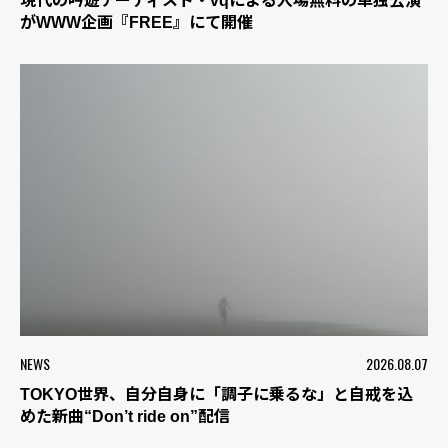
現代の吟遊アーティスト・vqによる入場無料の単独公演
がWWW企画『FREE』にて開催
NEWS
2026.08.07
TOKYO世界、自分自身に「調子に乗るな」と自戒を込
めた新曲“Don’t ride on”配信