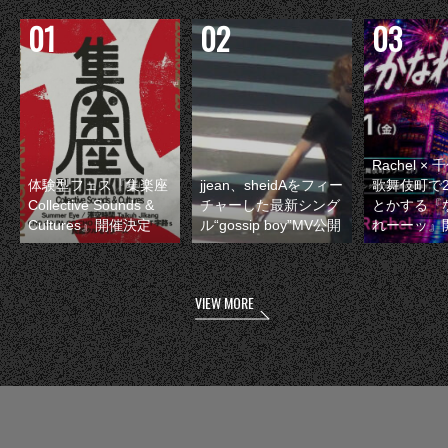
Rachel 
体験型フェス『集楽座
jjean、sheidAをフィー
歌舞伎町で
Collective Sounds &
チャーした最新シング
とかする『
Cultures』開催決定
ル“gossip boy”MV公開
れーーッ』
VIEW MORE