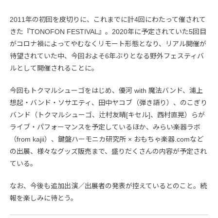
2011年の初回を皮切りに、これまでに計4回にわたって催されて
きた『TONOFON FESTIVAL』。2020年に予定されていた5回目
がコロナ禍によってやむなくリモート形態となり、リアル開催が
待望されていた中、今回およそ6年ぶりとなる野外フェスティバ
ルとして開催されることに。
今回もトクマルシューゴをはじめ、優河 with 魔法バンド、浦上
想起・バンド・ソサエティ、田中ヤコブ（弾き語り）、のこぎり
バンド（トクマルシューゴ、辻村友晴[キセル]、西村直晃）らが
ライブ・パフォーマンスを予定しているほか、みらい楽器ラボ
（from kajii）、鍵盤ハーモニカ研究所 × おもちゃ楽器.comなど
の出展、様々なグッズ販売まで、盛りだくさんの内容が予定され
ている。
なお、今後も追加出演／出展者の発表が控えているとのこと。続
報を楽しみに待とう。