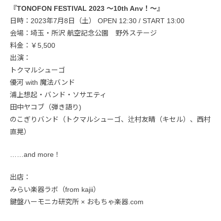
『TONOFON FESTIVAL 2023 〜10th Anv！〜』
日時：2023年7月8日（土） OPEN 12:30 / START 13:00
会場：埼玉・所沢 航空記念公園 野外ステージ
料金：￥5,500
出演：
トクマルシューゴ
優河 with 魔法バンド
浦上想起・バンド・ソサエティ
田中ヤコブ（弾き語り)
のこぎりバンド（トクマルシューゴ、辻村友晴（キセル）、西村
直晃）
……and more！
出店：
みらい楽器ラボ（from kajii）
鍵盤ハーモニカ研究所 × おもちゃ楽器.com