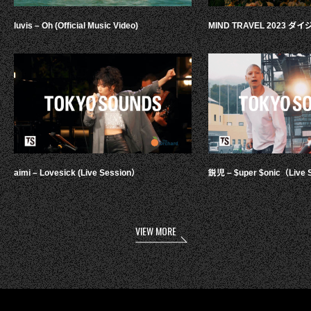
luvis – Oh (Official Music Video)
MIND TRAVEL 2023 
aimi – Lovesick (Live Session）
鋭児 – $uper $onic（Live 
VIEW MORE