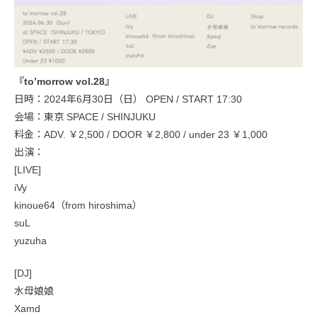
『to’morrow vol.28』
日時：2024年6月30日（日） OPEN / START 17:30
会場：東京 SPACE / SHINJUKU
料金：ADV. ￥2,500 / DOOR ￥2,800 / under 23 ￥1,000
出演：
[LIVE]
iVy
kinoue64（from hiroshima）
suL
yuzuha
[DJ]
水母娘娘
Xamd