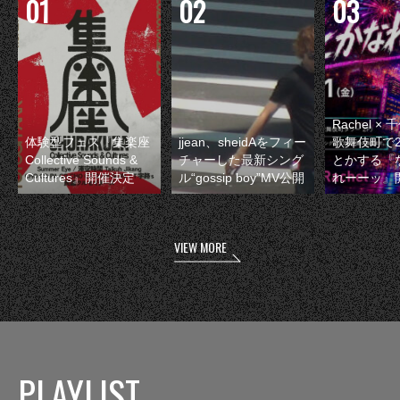
Rachel 
体験型フェス『集楽座
jjean、sheidAをフィー
歌舞伎町で
Collective Sounds &
チャーした最新シング
とかする『
Cultures』開催決定
ル“gossip boy”MV公開
れーーッ』
VIEW MORE
PLAYLIST