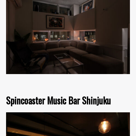
Spincoaster Music Bar Shinjuku