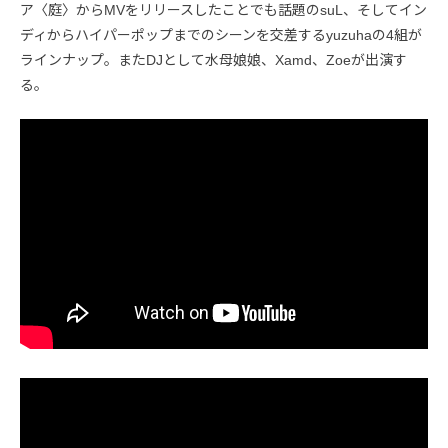
ア〈庭〉からMVをリリースしたことでも話題のsuL、そしてイン
ディからハイパーポップまでのシーンを交差するyuzuhaの4組が
ラインナップ。またDJとして水母娘娘、Xamd、Zoeが出演す
る。