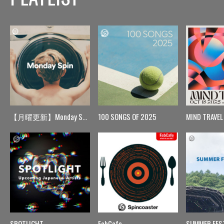
【月曜更新】Monday Spin
100 SONGS OF 2025
MIND TRAVEL
SPOTLIGHT
FabCafe
SUMMER FES