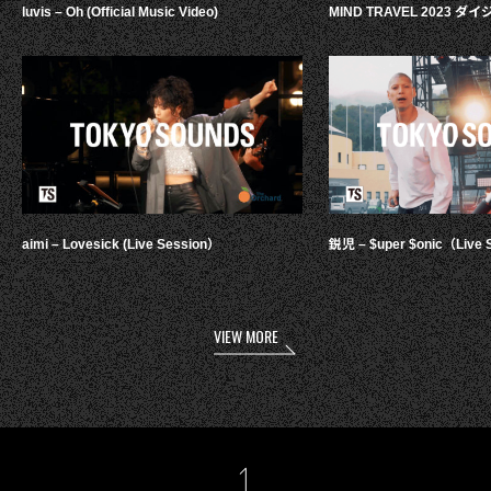
luvis – Oh (Official Music Video)
MIND TRAVEL 2023 
aimi – Lovesick (Live Session）
鋭児 – $uper $onic（Live 
VIEW MORE