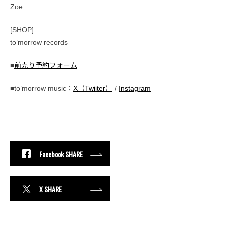
Zoe
[SHOP]
to’morrow records
■
前売り予約フォーム
■to’morrow music：
X（Twiiter）
/
Instagram
Facebook SHARE
X SHARE