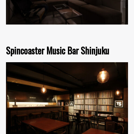
Spincoaster Music Bar Shinjuku