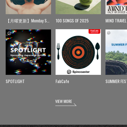
【月曜更新】Monday Spin
100 SONGS OF 2025
MIND TRAVEL
SPOTLIGHT
FabCafe
SUMMER FES
VIEW MORE