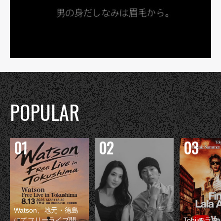
POPULAR
Watson、地元・徳島
にてフリーライブ開
Tohjiのラ