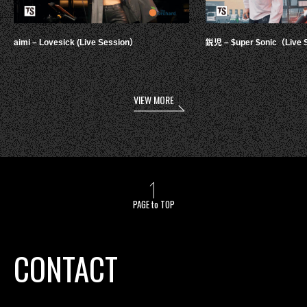
aimi – Lovesick (Live Session）
鋭児 – $uper $onic（Live 
VIEW MORE
PAGE to TOP
CONTACT