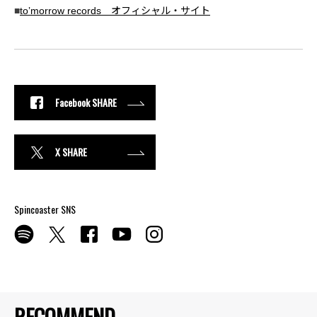
■
toʼmorrow records オフィシャル・サイト
Facebook SHARE
X SHARE
Spincoaster SNS
RECOMMEND