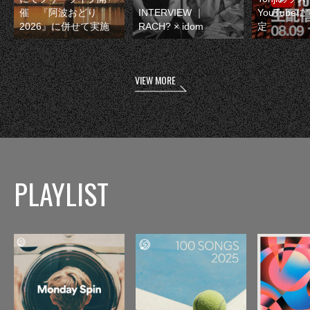
催 『阿波おどり
INTERVIEW ｜
YouTube
2026』に併せて実施
RACH? × idom
定
VIEW MORE
PLAYLIST