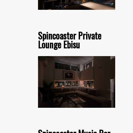
Spincoaster Private
Lounge Ebisu