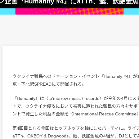
『Humanity #4』にaTTn、鯱、妖艶金魚、
ウクライナ難民へのドネーション・イベント『Humanity #4』が
京・下北沢SPREADにて開催される。
『Humanity』は〈to’morrow music / records〉が今年の
トで、ウクライナ侵攻において被害に遭われた難民の方々をサポ
ントで発生した利益の全額を〈International Rescue Commit
第4回目となる今回はヒップホップを軸にしたパーティに。ライ
aTTn、OKBOY & Dogwoods、鯱、妖艶金魚の4組が、DJとしてAn