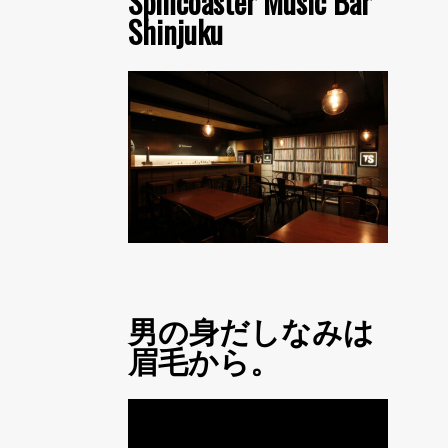
Spincoaster Music Bar
Shinjuku
男の身だしなみは
眉毛から。