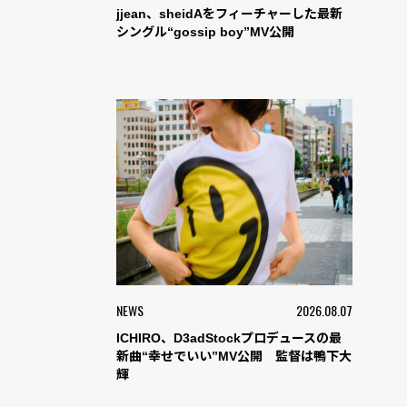
jjean、sheidAをフィーチャーした最新
シングル“gossip boy”MV公開
NEWS
2026.08.07
ICHIRO、D3adStockプロデュースの最
新曲“幸せでいい”MV公開 監督は鴨下大
輝