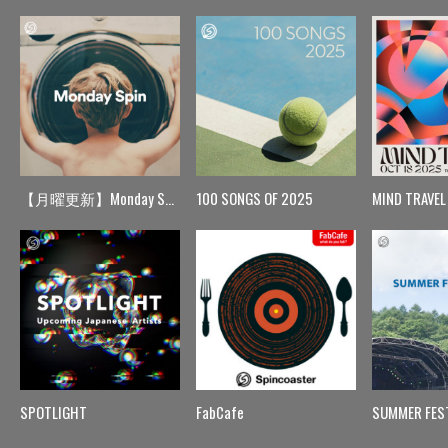
【月曜更新】Monday Spin
100 SONGS OF 2025
MIND TRAVEL
SPOTLIGHT
FabCafe
SUMMER FES