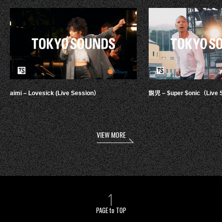
aimi – Lovesick (Live Session）
鋭児 – $uper $onic（Live 
VIEW MORE
PAGE to TOP