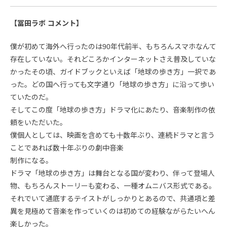
【冨田ラボ コメント】
僕が初めて海外へ行ったのは90年代前半、もちろんスマホなんて
存在していない。それどころかインターネットさえ普及していな
かったその頃、ガイドブックといえば「地球の歩き方」一択であ
った。どの国へ行っても文字通り「地球の歩き方」に沿って歩い
ていたのだ。
そしてこの度「地球の歩き方」ドラマ化にあたり、音楽制作の依
頼をいただいた。
僕個人としては、映画を含めても十数年ぶり、連続ドラマと言う
ことであれば数十年ぶりの劇中音楽
制作になる。
ドラマ「地球の歩き方」は舞台となる国が変わり、伴って登場人
物、もちろんストーリーも変わる、一種オムニバス形式である。
それでいて通底するテイストがしっかりとあるので、共通項と差
異を見極めて音楽を作っていくのは初めての経験ながらたいへん
楽しかった。