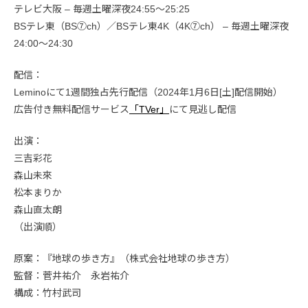
テレビ大阪 – 毎週土曜深夜24:55～25:25
BSテレ東（BS⑦ch）／BSテレ東4K（4K⑦ch） – 毎週土曜深夜
24:00～24:30
配信：
Leminoにて1週間独占先行配信（2024年1月6日[土]配信開始）
広告付き無料配信サービス
「TVer」
にて見逃し配信
出演：
三吉彩花
森山未來
松本まりか
森山直太朗
（出演順）
原案：『地球の歩き方』（株式会社地球の歩き方）
監督：菅井祐介 永岩祐介
構成：竹村武司