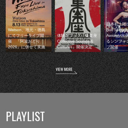
日本初上陸の
Watson、地元・徳島
Bull Symp
にてフリーライブ開
体験型フェス『集楽座
Awichが
催 『阿波おどり
Collective Sounds &
るシンフォ
2026』に併せて実施
Cultures』開催決定
ブ開催
VIEW MORE
PLAYLIST