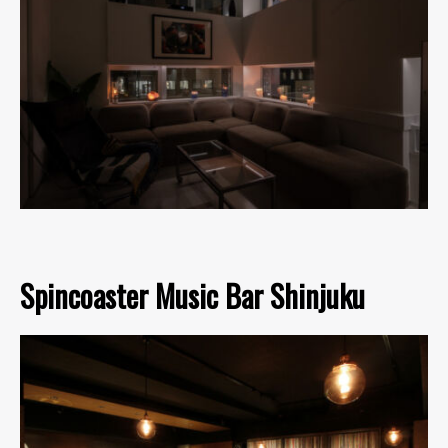
Spincoaster Music Bar Shinjuku