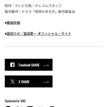
制作：テレビ大阪／テレコムスタッフ
製作著作：ドラマ「地球の歩き方」製作委員会
■
番組詳細
■
冨田ラボ／冨田恵一 オフィシャル・サイト
Facebook SHARE
X SHARE
Spincoaster SNS