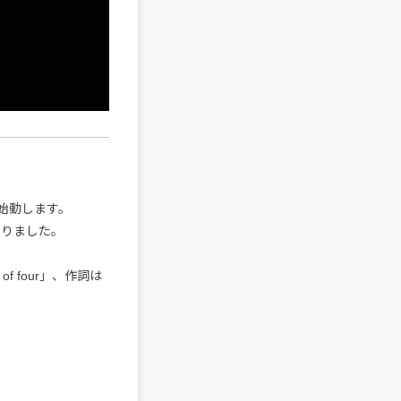
が始動します。
なりました。
f four」、作詞は