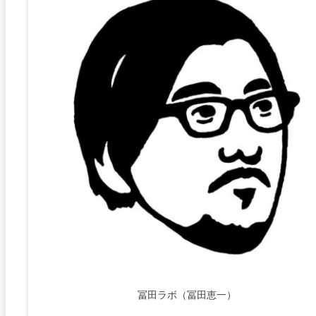
冨田ラボ（冨田恵一）