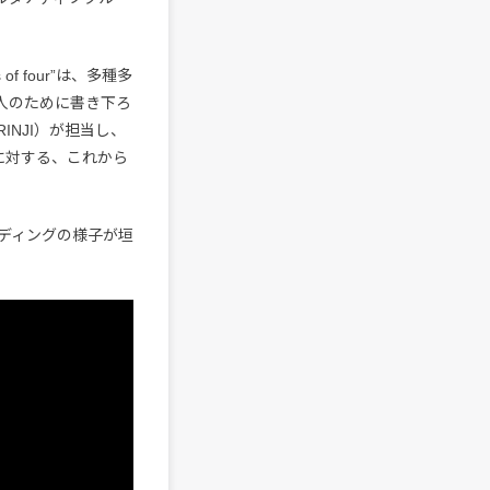
f four”は、多種多
人のために書き下ろ
INJI）が担当し、
に対する、これから
ディングの様子が垣