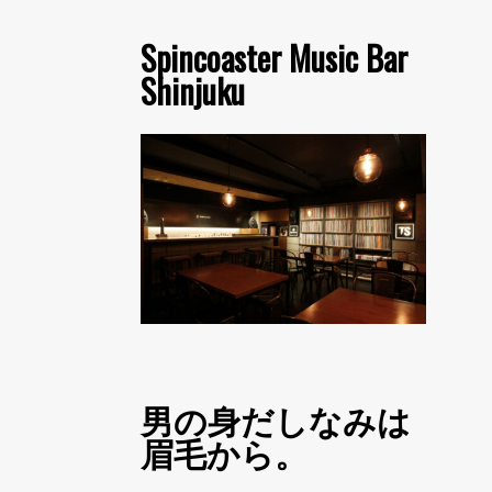
Spincoaster Music Bar
Shinjuku
男の身だしなみは
眉毛から。