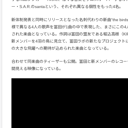
ー・S.A.R.のsantaという、それぞれ異なる個性をもった4名。
新体制発表と同時にリリースとなった名刺代わりの新曲“the birds o
様で異なる4人の歌声を冨田が1曲の中で表現した、まさにこの4
された楽曲となっている。作詞は冨田の盟友である堀込高樹（KIR
新メンバーを4羽の鳥に見立て、冨田ラボの新たなプロジェクト
の大きな飛躍への期待が込められた楽曲となっている。
合わせて同楽曲のティーザーも公開。冨田と新メンバーのレコー
間見える映像になっている。