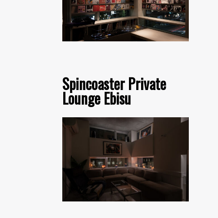
Spincoaster Private
Lounge Ebisu