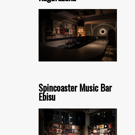
Spincoaster Music Bar
Ebisu