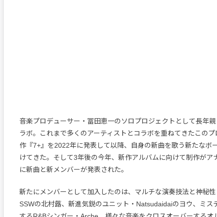
音楽プロデューサー・冨田恵一のソロプロジェクトとして長年親
ラボ。これまで多くのアーティストとコラボを重ねてきたこのプ
作『7+』を2022年に発表して以降、自身の新曲を歌う新たなボ
けてきた。そして3年後の今年、新作アルバムに向けて制作がア
に新曲と新メンバーが発表された。
新たにメンバーとして加入したのは、マルチな演奏技法と神秘性
SSWの北村蕗、新進気鋭のユニット・Natsudaidaiのヨウ、ミ
するR&Bシンガー・Arche、様々な音楽をクロスオーバーする