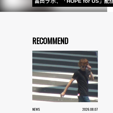
冨田ラボ、「HOPE for US」
RECOMMEND
NEWS
2026.08.07