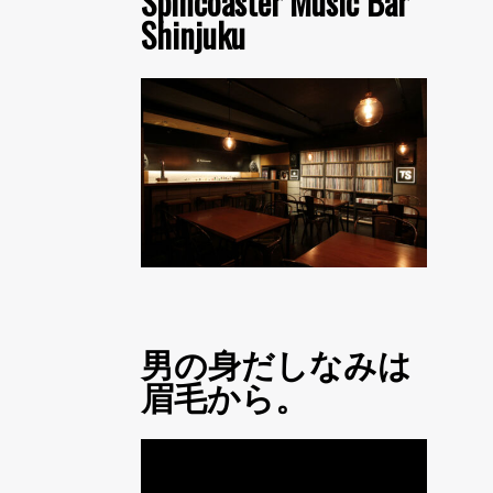
Spincoaster Music Bar
Shinjuku
男の身だしなみは
眉毛から。