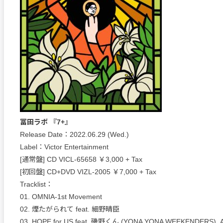
冨田ラボ 『7+』
Release Date：2022.06.29 (Wed.)
Label：Victor Entertainment
[通常盤] CD VICL-65658 ￥3,000 + Tax
[初回盤] CD+DVD VIZL-2005 ￥7,000 + Tax
Tracklist：
01. OMNIA-1st Movement
02. 煙たがられて feat. 細野晴臣
03. HOPE for US feat. 磯野くん (YONA YONA WEEKENDERS),