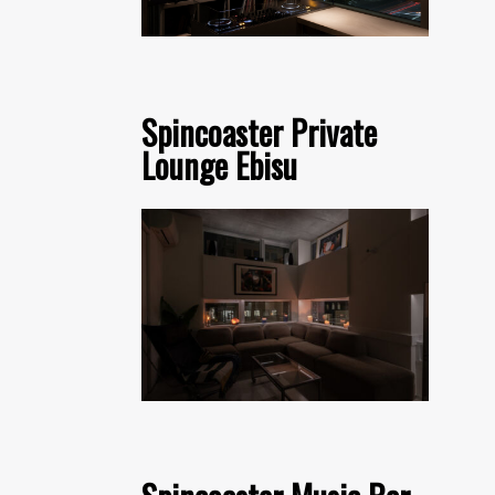
Spincoaster Private
Lounge Ebisu