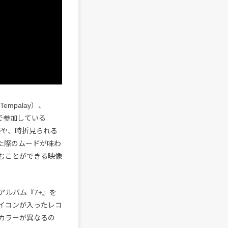
empalay）、
で参加している
る姿や、時折見られる
た際のムードが味わ
むことができる映像
アルバム『7+』を
イコンが入ったレコ
カラーが異なるの