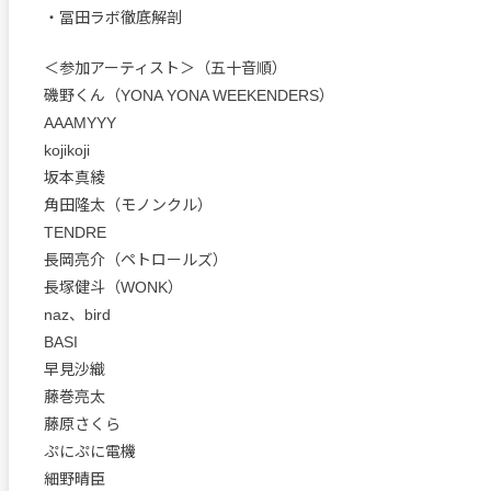
・冨田ラボ徹底解剖
＜参加アーティスト＞（五十音順）
磯野くん（YONA YONA WEEKENDERS）
AAAMYYY
kojikoji
坂本真綾
角田隆太（モノンクル）
TENDRE
長岡亮介（ペトロールズ）
長塚健斗（WONK）
naz、bird
BASI
早見沙織
藤巻亮太
藤原さくら
ぷにぷに電機
細野晴臣