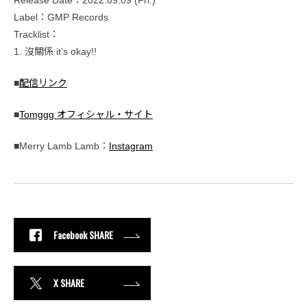
Label：GMP Records
Tracklist：
1. 沒關係 it’s okay!!
■
配信リンク
■
Tomggg オフィシャル・サイト
■Merry Lamb Lamb：
Instagram
Facebook SHARE
X SHARE