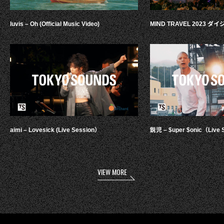
luvis – Oh (Official Music Video)
MIND TRAVEL 2023 
aimi – Lovesick (Live Session）
鋭児 – $uper $onic（Live 
VIEW MORE