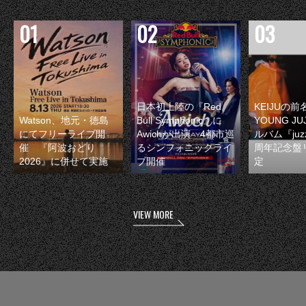
日本初上陸の『Red
KEIJUの
Watson、地元・徳島
Bull Symphonic』に
YOUNG JU
にてフリーライブ開
Awichが出演 4都市巡
ルバム『juzz
催 『阿波おどり
るシンフォニックライ
周年記念盤
2026』に併せて実施
ブ開催
定
VIEW MORE