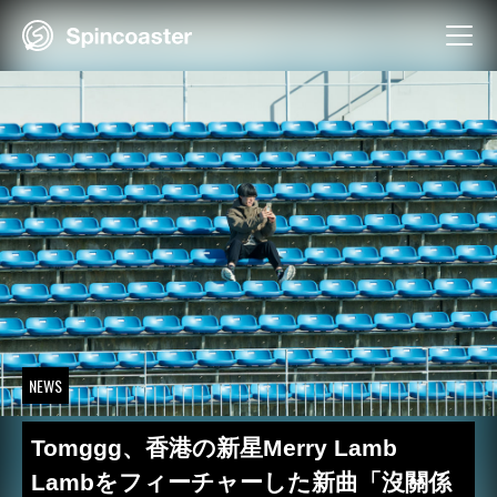
Skip
to
content
NEWS
Tomggg、香港の新星Merry Lamb
Lambをフィーチャーした新曲「沒關係