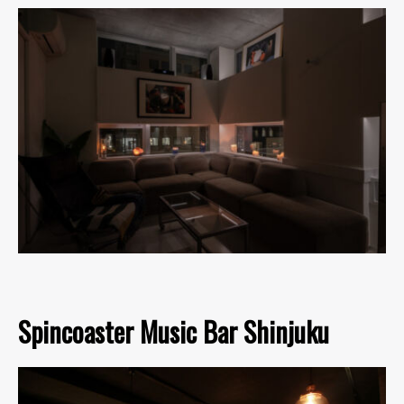
Spincoaster Music Bar Shinjuku