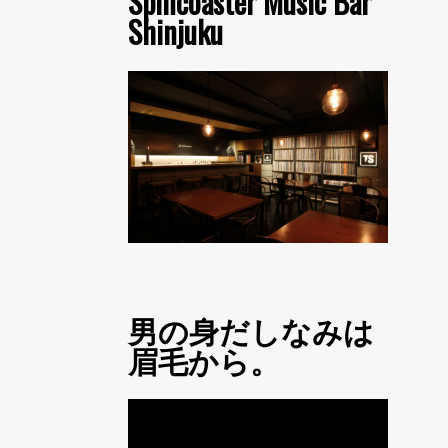
Spincoaster Music Bar
Shinjuku
男の身だしなみは
眉毛から。