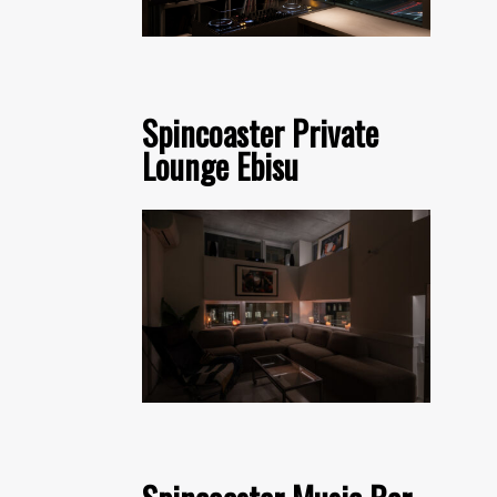
Spincoaster Private
Lounge Ebisu