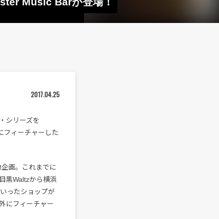
r Music Barが登場！
2017.04.25
・シリーズを
 Barにフィーチャーした
映像企画。これまでに
黒Waltzから横浜
 ALTAといったショップが
外にフィーチャー