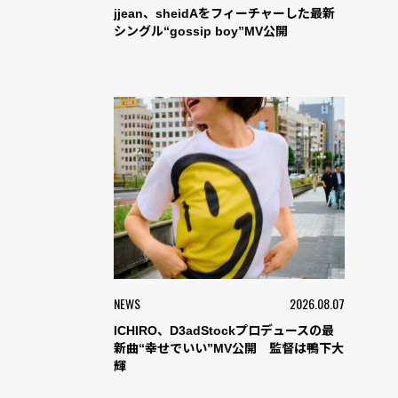
jjean、sheidAをフィーチャーした最新
シングル“gossip boy”MV公開
NEWS
2026.08.07
ICHIRO、D3adStockプロデュースの最
新曲“幸せでいい”MV公開 監督は鴨下大
輝