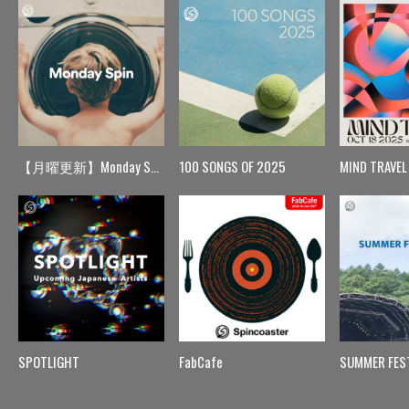
【月曜更新】Monday Spin
100 SONGS OF 2025
MIND TRAVEL
SPOTLIGHT
FabCafe
SUMMER FES