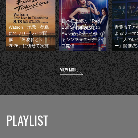
日本初上陸の『Red
Watson、地元・徳島
Bull Symphonic』に
青葉市子と
にてフリーライブ開
Awichが出演 4都市巡
よるツーマ
催 『阿波おどり
るシンフォニックライ
『二人のレ
2026』に併せて実施
ブ開催
ー』開催決
VIEW MORE
PLAYLIST