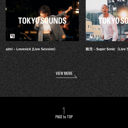
aimi – Lovesick (Live Session）
鋭児 – $uper $onic（Live 
VIEW MORE
PAGE to TOP