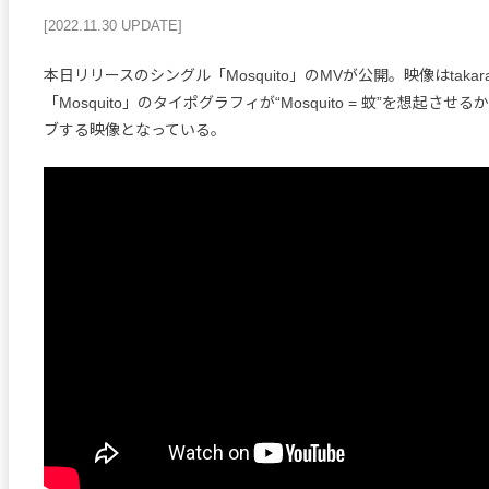
[2022.11.30 UPDATE]
本日リリースのシングル「Mosquito」のMVが公開。映像はtakar
「Mosquito」のタイポグラフィが“Mosquito = 蚊”を想起さ
ブする映像となっている。