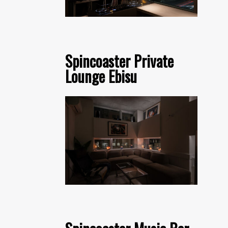
Spincoaster Private
Lounge Ebisu