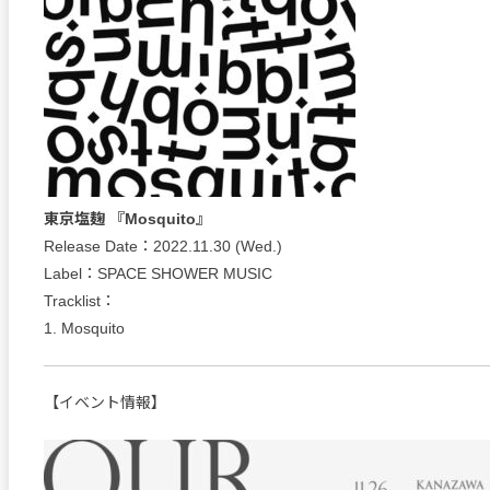
東京塩麹 『Mosquito』
Release Date：2022.11.30 (Wed.)
Label：SPACE SHOWER MUSIC
Tracklist：
1. Mosquito
【イベント情報】