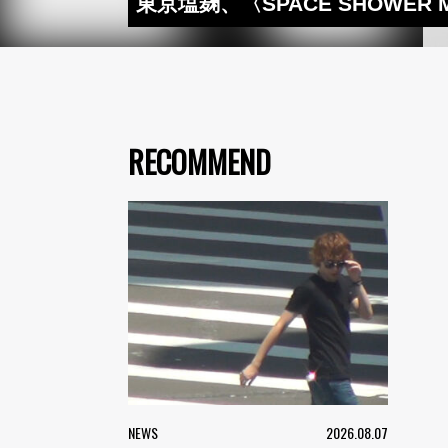
東京塩麹、〈SPACE SHOWER
RECOMMEND
NEWS
2026.08.07