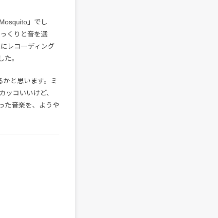
quito」でし
じっくりと音を選
秋にレコーディング
した。
るかと思います。ミ
カッコいいけど、
った音楽を、ようや