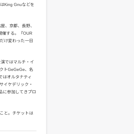
King Gnuなどを
名古屋、京都、長野、
開催する。『OUR
しだけ変わった一日
公演ではマルチ・イ
トGeGeGe、名
公演ではオルタナティ
ではサイケデリック・
作品に参加してきプロ
のこと。チケットは