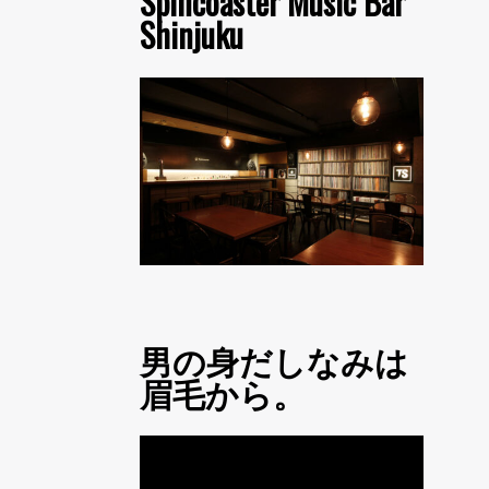
Spincoaster Music Bar
Shinjuku
男の身だしなみは
眉毛から。