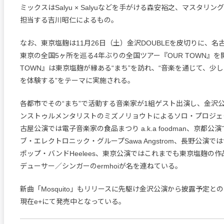
ミックスはSalyu × Salyuなどを手がける森安裕之、マスタリングは
担当する吉川昭仁によるもの。
なお、東京塩麹は11月26日（土）金沢DOUBLEを皮切りに、
東京の全国5ヶ所を巡る4年ぶりの全国ツアー『OUR TOWN』を
TOWN』は東京塩麹が縁ある“まち”を訪れ、“音楽を通じて、少
を体験する”をテーマに実施される。
各都市でその“まち”で活動する音楽家が1組ゲスト出演し、金沢
ンストゥルメンタリストのミズノリョウトによるソロ・プロジェク
古屋公演では電子音楽家の食品まつり a.k.a foodman、京都
ブ・エレクトロニック・グループSawa Angstrom、長野公演
ポップ・バンドHeelees、東京公演ではこれまでも東京塩麹の
デューサー／シンガーのermhoiが名を連ねている。
新曲「Mosquito」もリリースに先駆け金沢公演から披露予定と
現在e+にて発売中となっている。