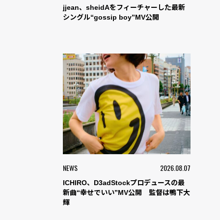
jjean、sheidAをフィーチャーした最新
シングル“gossip boy”MV公開
NEWS
2026.08.07
ICHIRO、D3adStockプロデュースの最
新曲“幸せでいい”MV公開 監督は鴨下大
輝