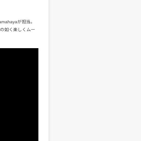
amahayaが担当。
せるかの如く楽しくムー