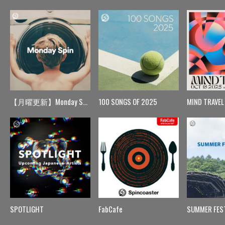
【月曜更新】Monday Spin
100 SONGS OF 2025
MIND TRAVEL
SPOTLIGHT
FabCafe
SUMMER FES