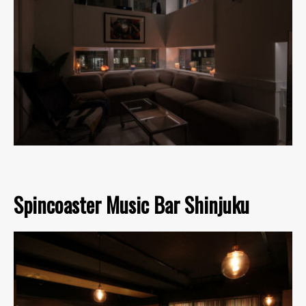
Spincoaster Music Bar Shinjuku