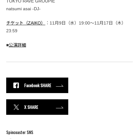
TOKYO RAVE GROUPIE
natsumi asai -DJ-
チケット（ZAIKO）
：11月9日（水）19:00〜11月17日（木）
23:59
■
公演詳細
Facebook SHARE
X SHARE
Spincoaster SNS