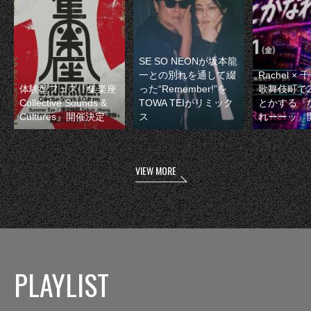
SE SO NEONが坂本龍
一との別れを通して綴
Rachel 
体験型フェス『集楽座
った“Remember!”を
歌舞伎町で
Collective Sounds &
TOWA TEIがリミック
とかする『
Cultures』開催決定
ス
れーーッ』
VIEW MORE
PLAYLIST