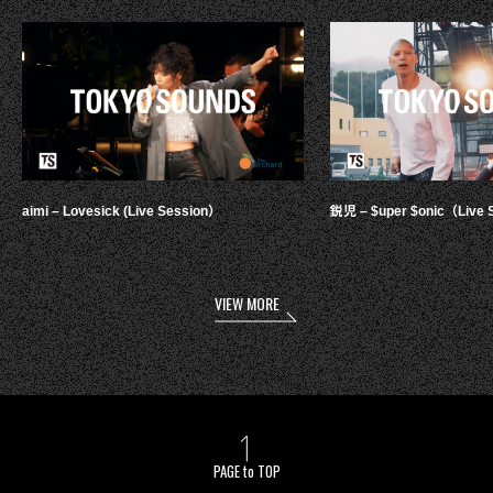
aimi – Lovesick (Live Session）
鋭児 – $uper $onic（Live 
VIEW MORE
PAGE to TOP