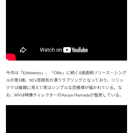
今作は「Edelweiss」、「Ollie」に続く4週連続リリース・シング
ルの第3弾。90’s雰囲気の漂うラブソングとなっており、リリッ
クでは複雑に見えて実はシンプルな恋模様が描かれている。な
お、MVは映像ディレクターのAsuya Hamadaが監修している。