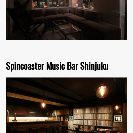
Spincoaster Music Bar Shinjuku