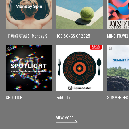
【月曜更新】Monday Spin
100 SONGS OF 2025
MIND TRAVEL
SPOTLIGHT
FabCafe
SUMMER FES
VIEW MORE