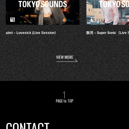
aimi – Lovesick (Live Session）
鋭児 – $uper $onic（Live 
VIEW MORE
PAGE to TOP
CONTACT