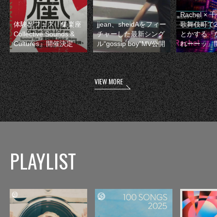
Rachel 
体験型フェス『集楽座
jjean、sheidAをフィー
歌舞伎町で
Collective Sounds &
チャーした最新シング
とかする『
Cultures』開催決定
ル“gossip boy”MV公開
れーーッ』
VIEW MORE
PLAYLIST