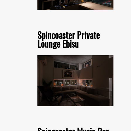
Spincoaster Private
Lounge Ebisu