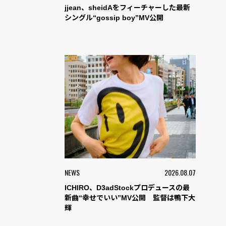
jjean、sheidAをフィーチャーした最新
シングル“gossip boy”MV公開
NEWS
2026.08.07
ICHIRO、D3adStockプロデュースの最
新曲“幸せでいい”MV公開 監督は鴨下大
輝