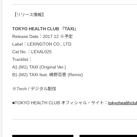
【リリース情報】
TOKYO HEALTH CLUB 『TAXI』
Release Date：2017.12 ※予定
Label：LEXINGTON CO., LTD.
Cat.No.：LEXAL025
Tracklist：
A1.(M1) TAXI (Original Ver.)
B1.(M2) TAXI feat. 嶋野百恵 (Remix)
※7inch / デジタル配信
■TOKYO HEALTH CLUB オフィシャル・サイト：
tokyohealthclu