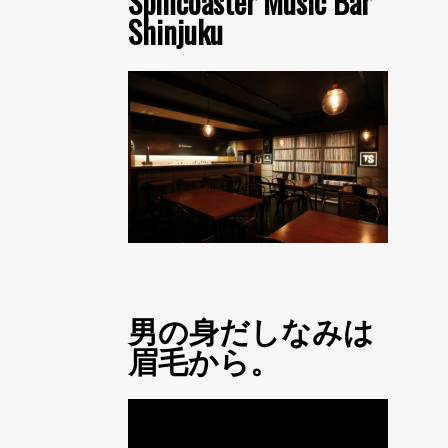
Spincoaster Music Bar
Shinjuku
男の身だしなみは
眉毛から。