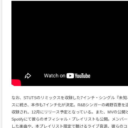
なお、STUTSのリミックスを収録した7インチ・シングル『未
スに続き、本作も7インチ化が決定。R&Bシンガーの嶋野百恵を
収録され、12月にリリース予定となっている。また、MVの公開
Spotifyにて彼らのオフィシャル・プレイリストも公開。メンバ
した楽曲や、本プレイリスト限定で聴けるライブ音源、彼らのコ