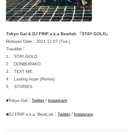
Tokyo Gal & DJ FRIP a.k.a Beatlab 『STAY GOLD』
Release Date：2021.12.07 (Tue.)
Tracklist：
1. STAY GOLD
2. DONBURAKO
3. TEXT ME
4. Lasting hope (Remix)
5. STORIES
■Tokyo Gal：
Twitter
/
Instagram
■DJ FRIP a.k.a. BeatLab：
Twitter
/
Instagram