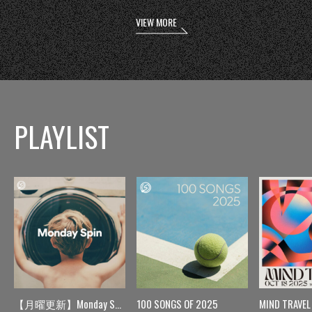
VIEW MORE
PLAYLIST
【月曜更新】Monday Spin
100 SONGS OF 2025
MIND TRAVEL