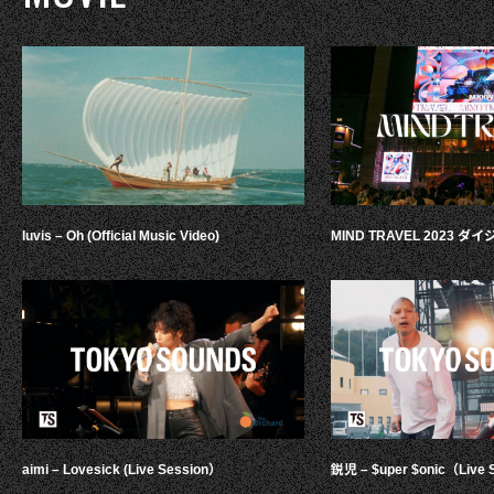
luvis – Oh (Official Music Video)
MIND TRAVEL 2023 
aimi – Lovesick (Live Session）
鋭児 – $uper $onic（Live 