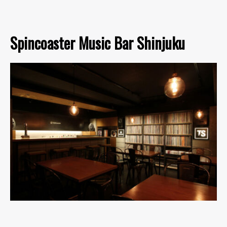
Spincoaster Music Bar Shinjuku