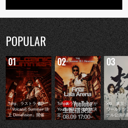
POPULAR
Tohji、ラストライブ
Tohjiのラストライブが
XG、東京
『Volcanic Summer 頂
YouTubeにて生配信決
ワールドツ
上 Dimension』開催
定
ナル公演の