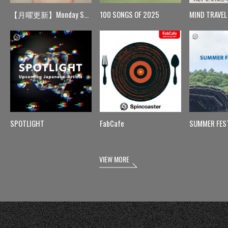
【月曜更新】Monday Spin
100 SONGS OF 2025
MIND TRAVEL
SPOTLIGHT
FabCafe
SUMMER FES
VIEW MORE