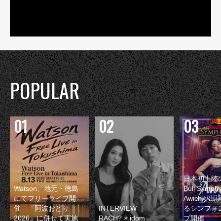
POPULAR
日本初上陸の
Watson、地元・徳島
Bull Symp
にてフリーライブ開
Awichが
催 『阿波おどり
INTERVIEW ｜
るシンフォ
2026』に併せて実施
RACH? × idom
ブ開催