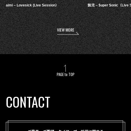
aimi – Lovesick (Live Session）
鋭児 – $uper $onic（Live 
VIEW MORE
PAGE to TOP
CONTACT