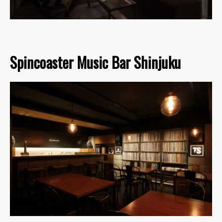
Spincoaster Music Bar Shinjuku