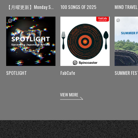
【月曜更新】Monday Spin
100 SONGS OF 2025
MIND TRAVEL
SPOTLIGHT
FabCafe
SUMMER FES
VIEW MORE