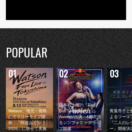
POPULAR
日本初上陸の『Red
Watson、地元・徳島
Bull Symphonic』に
青葉市子と
にてフリーライブ開
Awichが出演 4都市巡
よるツーマ
催 『阿波おどり
るシンフォニックライ
『二人のレ
2026』に併せて実施
ブ開催
ー』開催決