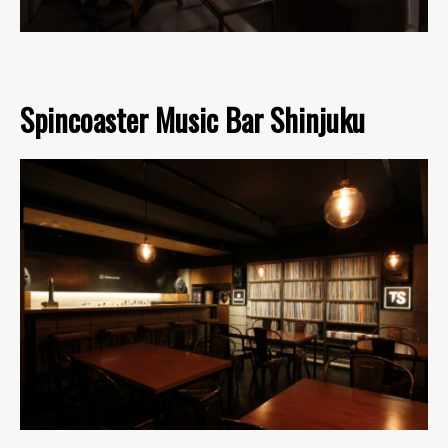
Spincoaster Music Bar Shinjuku