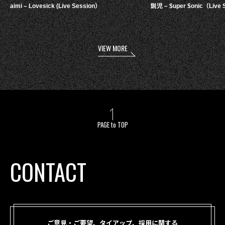
aimi – Lovesick (Live Session）
鋭児 – $uper $onic（Live 
VIEW MORE
PAGE to TOP
CONTACT
ご意見・ご要望、タイアップ、採用に関する