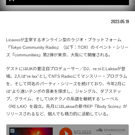
2023.05.19
Licaxxxが主宰するオンライン型のラジオ・プラットフォーム
『Tokyo Community Radio』（以下：TCR）のイベント・シリー
ズ『communities』第2弾が東京、大阪にて開催される。
ゲストにはUKの要注目プロデューサー／DJ、re:niとLaksaが登
場。2人は“re:lax”としてNTS Radioにてマンスリー・プログラム
を、そして同名のパーティ・シリーズを続けており、今年2月に
は“より速いテンポの音楽を探求し、ジャングル、ダブステッ
プ、グライム、そしてUKテクノの系譜を継続する”レーベル
〈RE:LAX〉を設立。先月にはLaksaの新作EP『Body Score』が
リリースされるなど、個人でも精力的に活動している。