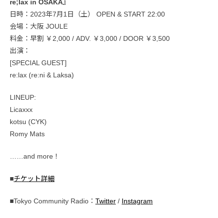
re;lax in OSAKA』
日時：2023年7月1日（土） OPEN & START 22:00
会場：大阪 JOULE
料金：早割 ￥2,000 / ADV. ￥3,000 / DOOR ￥3,500
出演：
[SPECIAL GUEST]
re:lax (re:ni & Laksa)
LINEUP:
Licaxxx
kotsu (CYK)
Romy Mats
……and more！
■
チケット詳細
■Tokyo Community Radio：
Twitter
/
Instagram