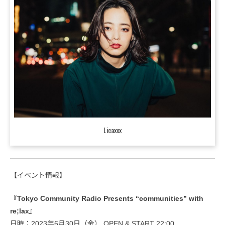
Licaxxx
【イベント情報】
『Tokyo Community Radio Presents “communities” with
re;lax』
日時：2023年6月30日（金） OPEN & START 22:00