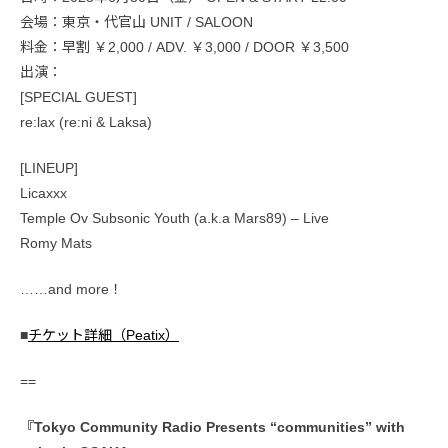
会場：東京・代官山 UNIT / SALOON
料金：早割 ￥2,000 / ADV. ￥3,000 / DOOR ￥3,500
出演：
[SPECIAL GUEST]
re:lax (re:ni & Laksa)
[LINEUP]
Licaxxx
Temple Ov Subsonic Youth (a.k.a Mars89) – Live
Romy Mats
……and more！
■
チケット詳細（Peatix）
==
『Tokyo Community Radio Presents “communities” with