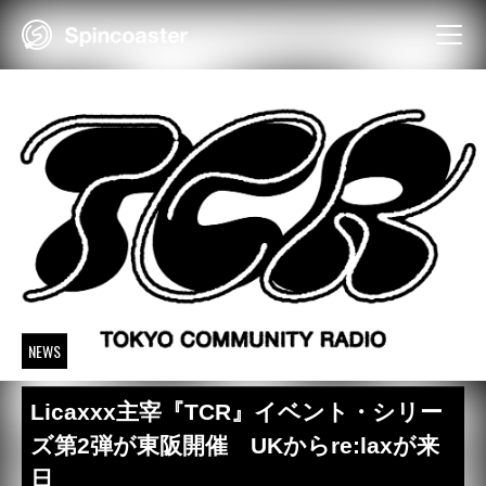
Skip
to
content
NEWS
Licaxxx主宰『TCR』イベント・シリー
ズ第2弾が東阪開催 UKからre:laxが来
日